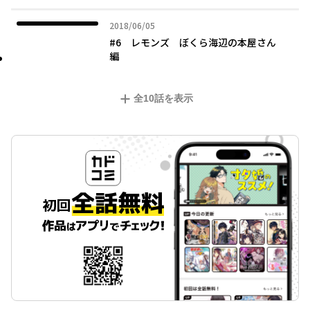
2018年06月05日
2018/06/05
#6 レモンズ ぼくら海辺の本屋さん
編
全
10
話を表示