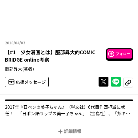
2018/04/03
2018年04月03日
【
#1 少女漫画とは
】
服部昇大的COMIC
フォロー
BRIDGE online考察
服部昇大
(著者)
Xで投稿する
ライン
応援メッセージ
コピー
2017年『日ペンの美子ちゃん』（学文社）6代目作画担当に就
任！ 「日ポン語ラップの美ー子ちゃん」（宝島社）、「邦キ
チ！映子さん」（スピネル）など、COOLでDOPEな作品で注目を
集める、服部昇大が「COMIC BRIDGE online」を独自目線で大紹
詳細情報
介！