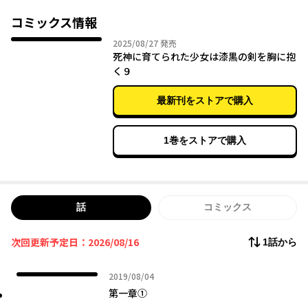
常識知らずの無垢な少女は、最強の駒として英雄の道を歩み出す―
―！
コミックス情報
オーバーラップ文庫のWEB話題作のコミカライズ！
2025年08月27日
2025/08/27
発売
【原作小説特設サイト】https://over-lap.co.jp/narou/86554371
死神に育てられた少女は漆黒の剣を胸に抱
1/
く９
【カクヨム】https://kakuyomu.jp/works/117735405488341574
最新刊をストアで購入
1巻をストアで購入
話
コミックス
次回更新予定日：2026/08/16
1話から
2019年08月04日
2019/08/04
第一章①