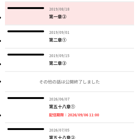
2019年08月18日
2019/08/18
第一章②
2019年09月01日
2019/09/01
第二章①
2019年09月15日
2019/09/15
第二章②
その他の話は公開終了しました
2026年06月07日
2026/06/07
第五十八章①
2026年09月06日 11時
配信期限：
2026/09/06 11:00
2026年07月05日
2026/07/05
第五十八章②