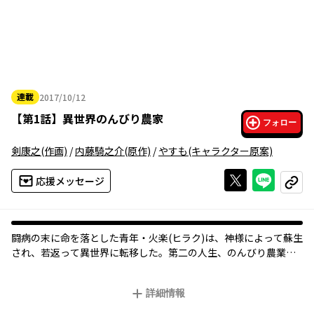
連載
2017/10/12
2017年10月12日
【
第1話
】
異世界のんびり農家
フォロー
剣康之
(作画)
/
内藤騎之介
(原作)
/
やすも
(キャラクター原案)
Xで投稿する
ライン
応援メッセージ
コピー
闘病の末に命を落とした青年・火楽(ヒラク)は、神様によって蘇生
され、若返って異世界に転移した。第二の人生、のんびり農業を
楽しむために! 神様に授けられた『万能農具』を手に、自由気まま
に異世界を切り拓く! そこに天使や吸血鬼、エルフに竜まで現れ
詳細情報
て……。あっという間に村になり、気付けば俺が村長に!? スロー
ライフ・農業ファンタジー、ここに開幕!