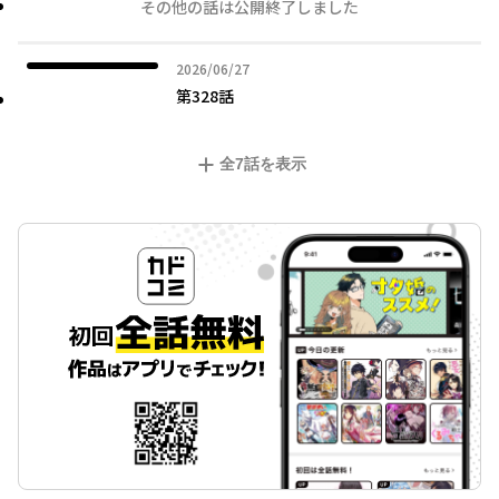
その他の話は公開終了しました
2026年06月27日
2026/06/27
第328話
全
7
話を表示