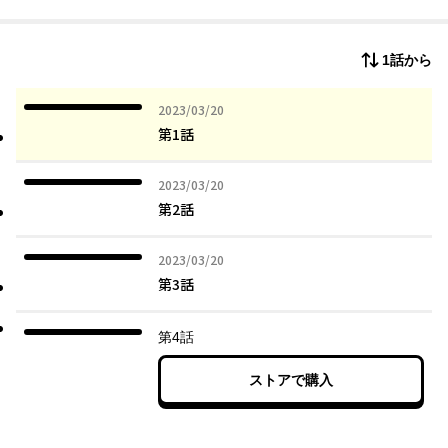
いていた。
その赤子はニグラスを殺す運命を持った英雄アストールだった。
アストールが赤ちゃんの時まで時間を遡っていたのだった！
1話から
赤ちゃんの可愛さに心揺らいでしまったニグラスは、今殺しても
つまらないから、という理由で育てることにするが…！？
2023年03月20日
2023/03/20
第1話
2023年03月20日
2023/03/20
第2話
2023年03月20日
2023/03/20
第3話
第4話
ストアで購入