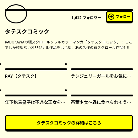
フォロー
1,612
フォロワー
タテスクコミック
KADOKAWAの縦スクロール＆フルカラーマンガ「タテスクコミック」！ ここ
でしか読めないオリジナル作品をはじめ、あの名作の縦スクロール作品も!!
RAY【タテスク】
ランジェリーガールをお気に召
すまま【タテスク】
年下執着皇子は不遇な王女を愛
茶葉少女～蟲に食べられそうに
しすぎてる【タテスク】
なったら、私の能力が覚醒しま
した！～【タテスク】
タテスクコミック
の詳細はこちら