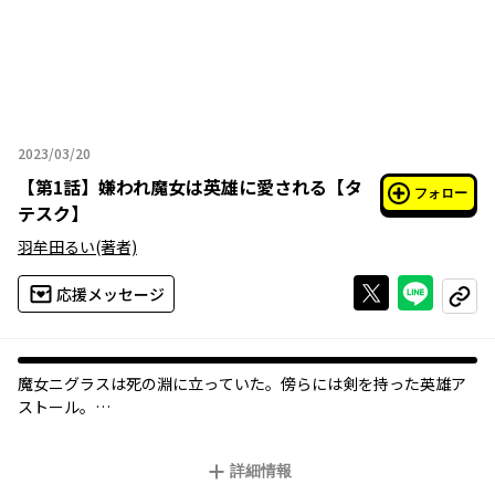
2023/03/20
2023年03月20日
【
第1話
】
嫌われ魔女は英雄に愛される【タ
フォロー
テスク】
羽牟田るい
(著者)
Xで投稿する
ライン
応援メッセージ
コピー
魔女ニグラスは死の淵に立っていた。傍らには剣を持った英雄ア
ストール。
『嫌われて殺されるのが魔女（わたし）の運命？ このまま死ぬな
んて冗談じゃない――！』
詳細情報
ニグラスが目を覚ますと、横には生まれたばかりの赤ちゃんが泣