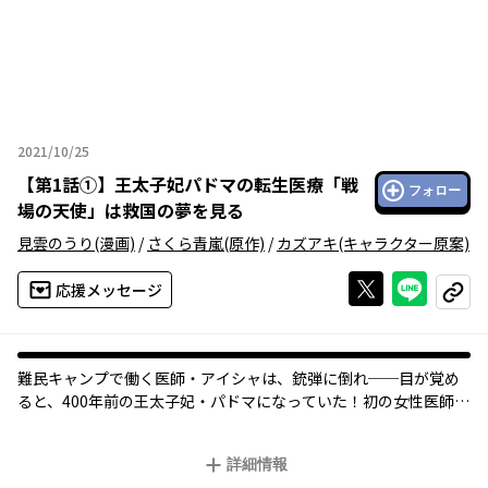
2021/10/25
2021年10月25日
【
第1話①
】
王太子妃パドマの転生医療「戦
フォロー
場の天使」は救国の夢を見る
見雲のうり
(漫画)
/
さくら青嵐
(原作)
/
カズアキ
(キャラクター原案)
Xで投稿する
ライン
応援メッセージ
コピー
難民キャンプで働く医師・アイシャは、銃弾に倒れ──目が覚め
ると、400年前の王太子妃・パドマになっていた！初の女性医師で
あり「戦場の天使」と呼ばれたパドマだが、史実では戦乱のさな
かに処刑されてしまう。処刑を回避するカギは、１年後に迫る
詳細情報
〈王太子エドワードの病死〉を防ぐこと──