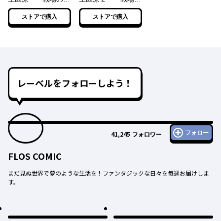
使」は救国の夢を見
天使」は救国の夢を
ストアで購入
ストアで購入
る【電子特典付き】
見る
レーベルをフォローしよう！
フォロー
41,245
フォロワー
FLOS COMIC
まだ見ぬ世界で夢のような生活を！ファンタジックな日々を毎週お届けしま
す。