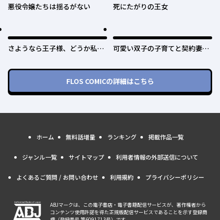
悪役令嬢たちは揺るがない
死にたがりの王女
さようなら王子様、どうか私の
可愛い双子の子育てと契約妻は
ことは忘れてください
今日で終了予定です
FLOS COMIC
の詳細はこちら
ホーム
無料話増量
ランキング
掲載作品一覧
ジャンル一覧
サイトマップ
利用者情報の外部送信について
よくあるご質問 / お問い合わせ
利用規約
プライバシーポリシー
ABJマークは、この電子書店・電子書籍配信サービスが、著作権者から
コンテンツ使用許諾を得た正規版配信サービスであることを示す登録商
標（登録番号 第6091713号）です。