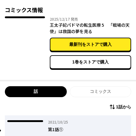
現代の医療技術でエドワードを救い、パドマもこの国の未来も救
ってみせる！
コミックス情報
そう決意するアイシャだったが、どうやら彼の死には史実では語
2025年12月17日
2025/12/17
発売
られなかった秘密がありそうで……？
王太子妃パドマの転生医療 5 「戦場の天
使」は救国の夢を見る
歴史の謎に迫り未来を変える、医療×歴史×転生ファンタジー！
最新刊をストアで購入
1巻をストアで購入
話
コミックス
1話から
2021年10月25日
2021/10/25
第1話①