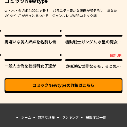
コミックNewtype
火・木・金 AM11:00に更新！ バラエティ豊かな漫画が勢ぞろい あなた
の“タイプ”がきっと見つかる ジャンルレスWEBコミック誌
男嫌いな美人姉妹を名前も告げ
機動戦士ガンダム 水星の魔女 青
ずに助けたら一体どうなる?
春フロンティア
最新UP!
最新UP!
一般人の俺を芸能科女子達が逃
貞操逆転世界ならモテると思っ
がしてくれない件。
ていたら
コミックNewtype
の詳細はこちら
ホーム
無料話増量
ランキング
掲載作品一覧