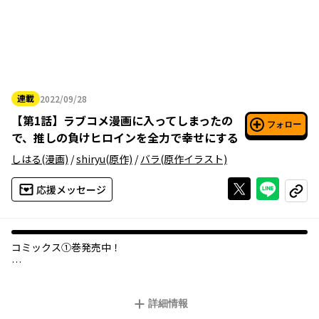
連載
2022/09/28
2022年09月28日
【
第1話
】
ラブコメ漫画に入ってしまったの
フォロー
で、推しの負けヒロインを全力で幸せにする
しはる
(漫画)
/
shiryu
(原作)
/
バラ
(原作イラスト)
Xで投稿する
ライン
応援メッセージ
コピー
コミックス①巻発売中！
大人気ラブコメ漫画の世界で、主人公の友人キャラになってしま
った俺の使命はただ一つ。
詳細情報
劇中の負けヒロイン・聖ちゃんを幸せにしてあげることだけだ！