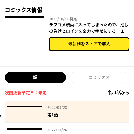
「絶対に幸せにするから、俺と付き合ってほしい」
「ちょ、ちょっと待て!? お、お前、本気か…!?」
コミックス情報
カクヨム発・話題のベタ甘ラブコメが、コミカライズで開幕!!
2023年10月10日
2023/10/10
発売
ラブコメ漫画に入ってしまったので、推し
の負けヒロインを全力で幸せにする １
最新刊をストアで購入
話
コミックス
次回更新予定日：未定
1話から
2022年09月28日
2022/09/28
第1話
2022年10月26日
2022/10/26