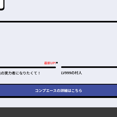
最新UP!
新UP!
LV999の村人
陰の実力者になりたくて！
コンプエース
の詳細はこちら