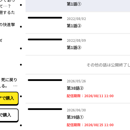
ンであっ
第1話①
て…？
避するた
2022年08月02日
2022/08/02
の快進撃
第1話②
2022年08月09日
ズ
2022/08/09
第1話③
その他の話は公開終了
09月24日
、死に戻り
2026年05月26日
2026/05/26
える。
第38話②
2026年08
配信期限：
2026/08/11 11:00
アで購入
2026年06月30日
2026/06/30
で購入
第39話①
2026年08
配信期限：
2026/08/25 11:00