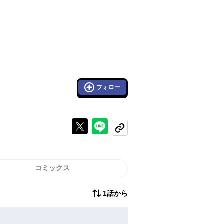
フォロー
Xで投稿する
ラインでシェアする
コピーする
コミックス
1話から