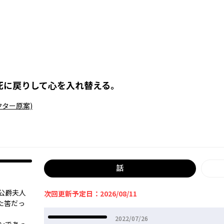
死に戻りして心を入れ替える。
クター原案)
話
公爵夫人
次回更新予定日：2026/08/11
―筈だっ
2022年07月26日
2022/07/26