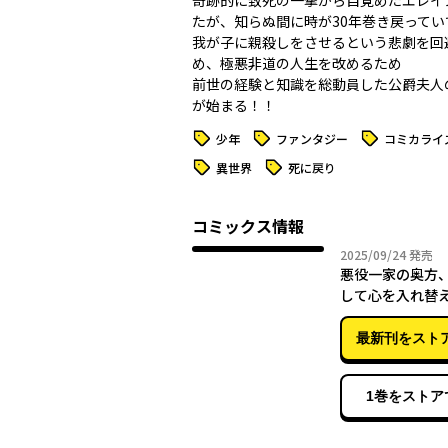
奇跡的に致死の一撃から目覚めたエレイ
たが、知らぬ間に時が30年巻き戻ってい
我が子に親殺しをさせるという悲劇を回
め、極悪非道の人生を改めるため
前世の経験と知識を総動員した公爵夫人
が始まる！！
タグ
タグ
タグ
少年
ファンタジー
コミカライ
タグ
タグ
異世界
死に戻り
コミックス情報
2025年
2025/09/24
発売
悪役一家の奥方
して心を入れ替
（５）
最新刊をスト
1巻をストア