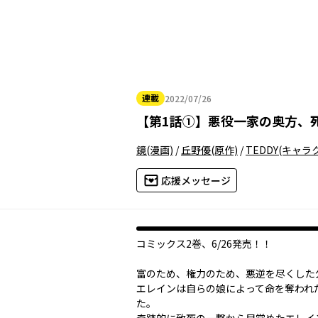
連載
2022/07/26
2022年07月26日
【
第1話①
】
悪役一家の奥方、
鏡
(漫画)
/
丘野優
(原作)
/
TEDDY
(キャラ
応援メッセージ
コミックス2巻、6/26発売！！
富のため、権力のため、悪逆を尽くした
エレインは自らの娘によって命を奪われた―
た。