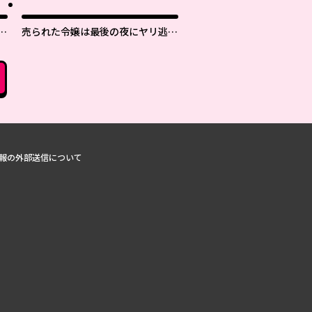
日
売られた令嬢は最後の夜にヤリ逃げ
しました〜平和に子育てしている
と、迎えに来たのは激重王子様でし
た〜
報の外部送信について