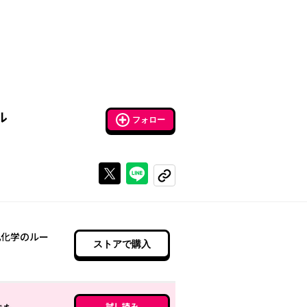
ル
フォロー
Xで投稿する
ラインでシェアする
コピーする
肌化学のルー
ストアで購入
試し読み