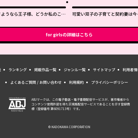
さようなら王子様、どうか私のこと
可愛い双子の子育てと契約妻は今
は忘れてください
で終了予定です
for girls
の詳細はこちら
量
ランキング
掲載作品一覧
ジャンル一覧
サイトマップ
利用者情
よくあるご質問 / お問い合わせ
利用規約
プライバシーポリシー
ABJマークは、この電子書店・電子書籍配信サービスが、著作権者から
コンテンツ使用許諾を得た正規版配信サービスであることを示す登録商
標（登録番号 第6091713号）です。
© KADOKAWA CORPORATION