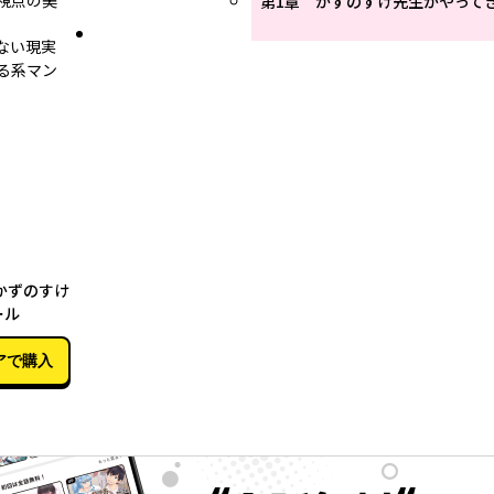
視点の美
第1章 かずのすけ先生がやって
ない現実
る系マン
06月15日
かずのすけ
ール
アで購入