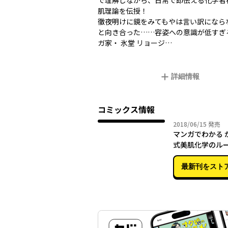
で理解しながら、日常で即伝える化学者
肌理論を伝授！
徹夜明けに鏡をみてもやは言い訳になら
と向き合った……容姿への意識が低すぎ
ガ家・ 氷堂 リョージ…
詳細情報
コミックス情報
2018年
2018/06/15
発売
マンガでわかる 
式美肌化学のル
最新刊をスト