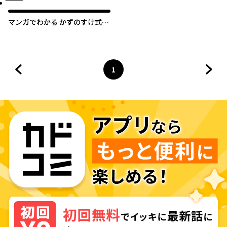
マンガでわかる かずのすけ式美
肌化学のルール
1
前のページへ
ページ
へ
次の