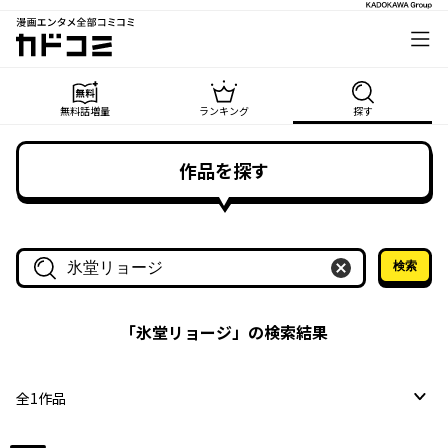
漫画エンタメ全部コミコミ
カドコミ
無料話増量
ランキング
探す
作品を探す
検索
作品名・作家名で探す
「
氷堂リョージ
」の検索結果
全
1
作品