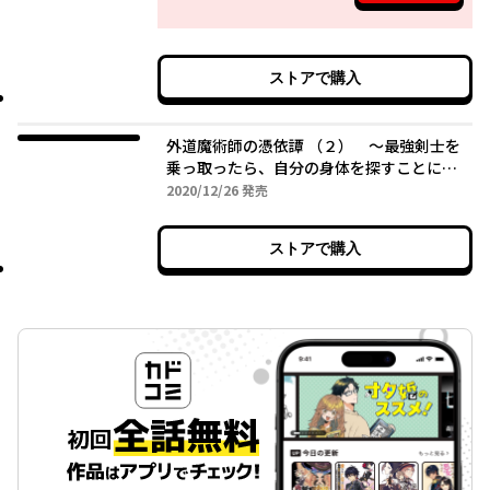
ストアで購入
外道魔術師の憑依譚 （２） ～最強剣士を
乗っ取ったら、自分の身体を探すことにな
った～
2020年12月26日
2020/12/26
発売
ストアで購入