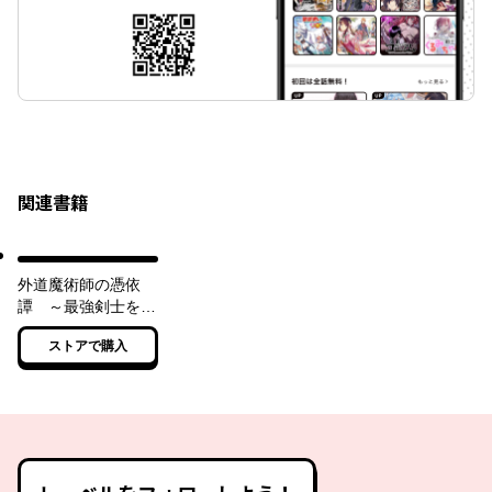
関連書籍
外道魔術師の憑依
譚 ～最強剣士を乗
っ取ったら、自分の
ストアで購入
身体を探すことにな
った～