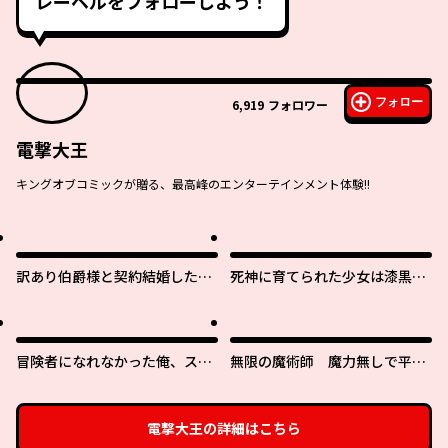
レーベルをフォローしよう！
フォロー
6,919
フォロワー
電撃大王
キングオブコミックが贈る、最高峰のエンターテインメント体験!!
訳あり伯爵様と契約結婚した
死神に育てられた少女は漆黒の
ら、義娘（六歳）の契約母にな
剣を胸に抱く
ってしまいました。
冒険者になれなかった俺、スキ
無限の魔術師 魔力無しで平民
ル「おっぱい矯正」で悩めるあ
の子と迫害された俺。実は無限
の子を人助け!?
の魔力持ち。
電撃大王
の詳細はこちら