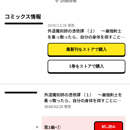
詳細情報
ゲオルとジグルが大切に守ってきた盲目の少女が出会ったとき、
新たな冒険が始まる――!!
コミックス情報
2020年12月26日
2020/12/26
発売
外道魔術師の憑依譚 （２） ～最強剣士
を乗っ取ったら、自分の身体を探すことに
なった～
最新刊をストアで購入
1巻をストアで購入
外道魔術師の憑依譚 （１） 〜最強剣士を
乗っ取ったら、自分の身体を探すことにな
った〜
2020年02月25日
2020/02/25
発売
試し読み
第1編ｰ①