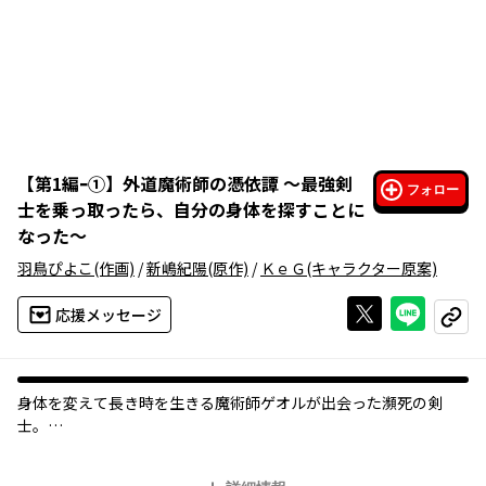
【
第1編ｰ①
】
外道魔術師の憑依譚 ～最強剣
フォロー
士を乗っ取ったら、自分の身体を探すことに
なった～
羽鳥ぴよこ
(作画)
/
新嶋紀陽
(原作)
/
ＫｅＧ
(キャラクター原案)
Xで投稿する
ライン
応援メッセージ
コピー
身体を変えて長き時を生きる魔術師ゲオルが出会った瀕死の剣
士。
身体を乗っ取る代わりに、ゲオルが聞き入れた剣士の願いと
は……。