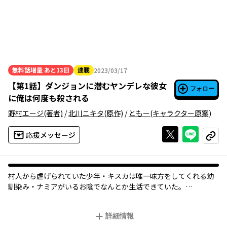
無料話増量
あと13日
連載
2023/03/17
2023年03月17日
【
第1話
】
ダンジョンに潜むヤンデレな彼女
フォロー
に俺は何度も殺される
野村エージ
(著者)
/
北川ニキタ
(原作)
/
ともー
(キャラクター原案)
Xで投稿する
ライン
応援メッセージ
コピー
村人から虐げられていた少年・キスカは唯一味方をしてくれる幼
馴染み・ナミアがいるお陰でなんとか生活できていた。
そんなある日、幼馴染みが村人に殺されてしまう。その殺人の罪
詳細情報
を着せられ、脱出不可能なS級ダンジョンに追放されて――!?