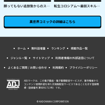
を変えた～
願ってもない追放後からのスロ
転生コロシアム～最弱スキルで
ーライフ？ 〜引退したはずが成
最強の女たちを攻略して奴隷ハ
り行きで美少女ギャルの師匠に
ーレム作ります～
なったらなぜかめちゃくちゃ懐
異世界コミック
の詳細はこちら
かれた〜
ホーム
無料話増量
ランキング
掲載作品一覧
ジャンル一覧
サイトマップ
利用者情報の外部送信について
よくあるご質問 / お問い合わせ
利用規約
プライバシーポリシー
ABJマークは、この電子書店・電子書籍配信サービスが、著作権者から
コンテンツ使用許諾を得た正規版配信サービスであることを示す登録商
標（登録番号 第6091713号）です。
© KADOKAWA CORPORATION