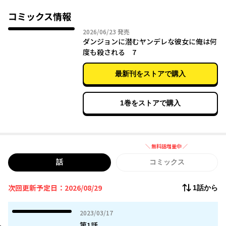
＜セーブ＆リセット＞を駆使して、何度死んでも立ち上がる異世
コミックス情報
界復讐ファンタジー!!
2026年06月23日
2026/06/23
発売
ダンジョンに潜むヤンデレな彼女に俺は何
度も殺される 7
＝＝＝
コミックス④巻はこちらから！
最新刊をストアで購入
https://www.kadokawa.co.jp/product/322409000044/
＝＝＝
1巻をストアで購入
＼ 無料話増量中 ／
無料話増量中
話
コミックス
次回更新予定日：2026/08/29
1話から
2023年03月17日
2023/03/17
第1話