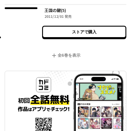
王国の鍵(5)
2011年12月01日
2011/12/01
発売
ストアで購入
全
6
巻を表示