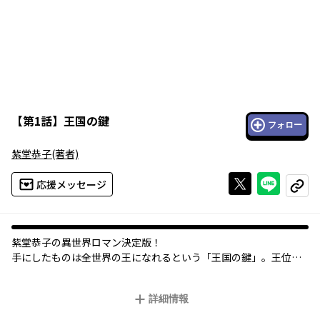
【
第1話
】
王国の鍵
フォロー
紫堂恭子
(著者)
Xで投稿する
ライン
応援メッセージ
コピー
紫堂恭子の異世界ロマン決定版！
手にしたものは全世界の王になれるという「王国の鍵」。王位継
承のため「王国の鍵」を探しに出たアーシャは、正反対の性格の
バドとケンカしながらも秘宝の謎に迫ってゆく…。
詳細情報