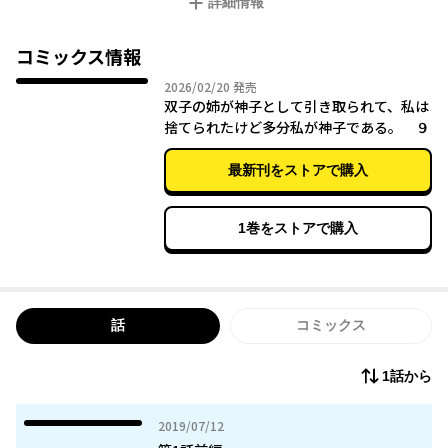
詳細情報
ンと空を飛ぶ馬(スカイホース)で……。
コミックス情報
2026年02月20日
2026/02/20
発売
双子の姉が神子として引き取られて、私は
捨てられたけど多分私が神子である。 ９
最新刊をストアで購入
1巻をストアで購入
話
コミックス
1話から
2019年07月12日
2019/07/12