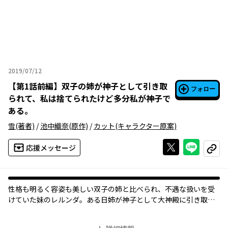
2019/07/12
2019年07月12日
【
第1話前編
】
双子の姉が神子として引き取
フォロー
られて、私は捨てられたけど多分私が神子で
ある。
雪
(著者)
/
池中織奈
(原作)
/
カット
(キャラクター原案)
Xで投稿する
ライン
応援メッセージ
コピー
性格も明るく容姿も美しい双子の姉と比べられ、不遇な扱いを受
けていた妹のレルンダ。ある日姉が神子として大神殿に引き取ら
れたのを契機に、彼女は両親に森へと捨てられてしまう……。失
意の中、一人彷徨う彼女を助けたのは、森で最強の魔物グリフォ