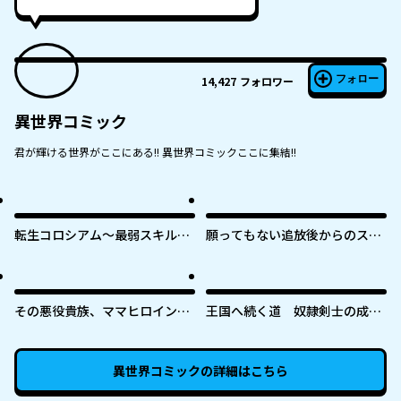
フォロー
14,427
フォロワー
異世界コミック
君が輝ける世界がここにある!! 異世界コミックここに集結!!
転生コロシアム～最弱スキルで
願ってもない追放後からのスロ
最強の女たちを攻略して奴隷ハ
ーライフ？ 〜引退したはずが成
ーレム作ります～
り行きで美少女ギャルの師匠に
なったらなぜかめちゃくちゃ懐
かれた〜
その悪役貴族、ママヒロインが
王国へ続く道 奴隷剣士の成り
好きすぎる ～真摯な努力で最強
上がり英雄譚
となり不遇な推しキャラ助けま
くる～
異世界コミック
の詳細はこちら