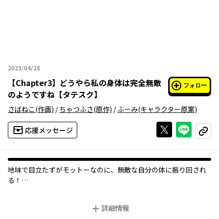
2023/04/28
2023年04月28日
【
Chapter3
】
どうやら私の身体は完全無敵
フォロー
のようですね【タテスク】
さばねこ
(作画)
/
ちゃつふさ
(原作)
/
ふーみ
(キャラクター原案)
Xで投稿する
ライン
応援メッセージ
コピー
地味で目立たずがモットーなのに、無敵な自分の体に振り回され
る！
色々と最強すぎて、制御不能!? ごくごく一般的な生活を望むメア
リィの奮闘記！
詳細情報