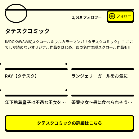
フォロー
1,610
フォロワー
タテスクコミック
KADOKAWAの縦スクロール＆フルカラーマンガ「タテスクコミック」！ ここ
でしか読めないオリジナル作品をはじめ、あの名作の縦スクロール作品も!!
RAY【タテスク】
ランジェリーガールをお気に召
すまま【タテスク】
年下執着皇子は不遇な王女を愛
茶葉少女～蟲に食べられそうに
しすぎてる【タテスク】
なったら、私の能力が覚醒しま
した！～【タテスク】
タテスクコミック
の詳細はこちら