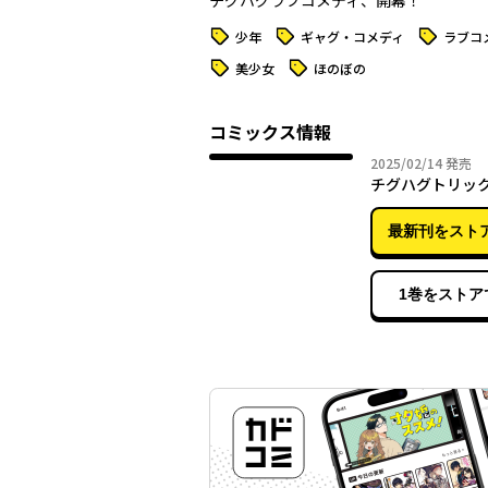
タグ
タグ
タグ
少年
ギャグ・コメディ
ラブコ
タグ
タグ
美少女
ほのぼの
コミックス情報
2025年
2025/02/14
発売
チグハグトリッ
最新刊をスト
1巻をストア