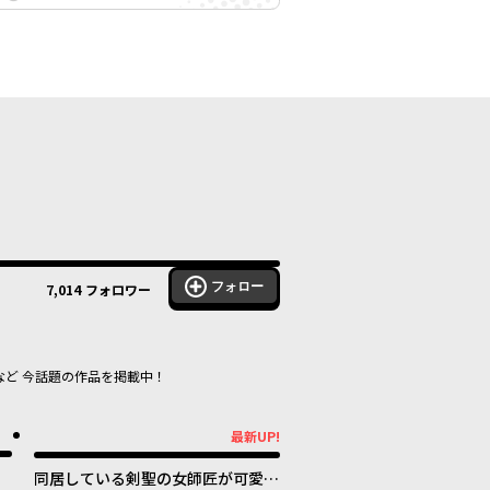
フォロー
7,014
フォロワー
など 今話題の作品を掲載中！
最新UP!
最新UP!
同居している剣聖の女師匠が可愛す