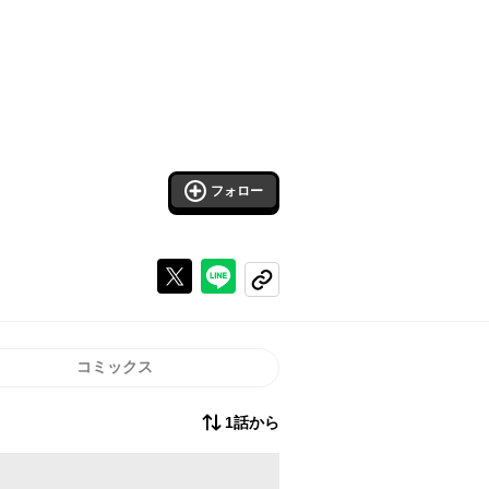
フォロー
Xで投稿する
ラインでシェアする
コピーする
コミックス
1話から