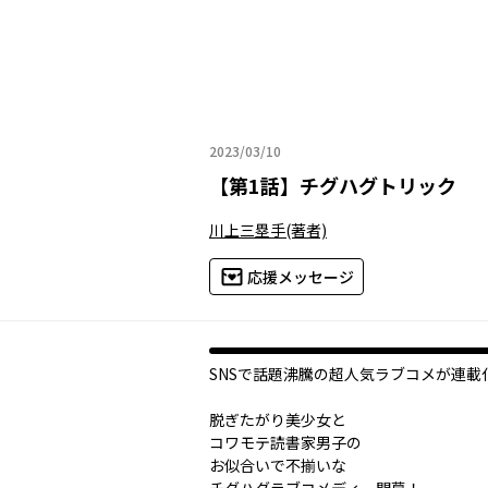
2023/03/10
2023年03月10日
【
第1話
】
チグハグトリック
川上三塁手
(著者)
応援メッセージ
SNSで話題沸騰の超人気ラブコメが連載
脱ぎたがり美少女と
コワモテ読書家男子の
お似合いで不揃いな