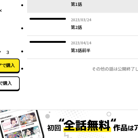
第1話
メ
2023年03月24日
2023/03/24
第2話
2023年04月14日
2023/04/14
02月14日
第3話前半
ク ３
アで購入
その他の話は公開終了
で購入