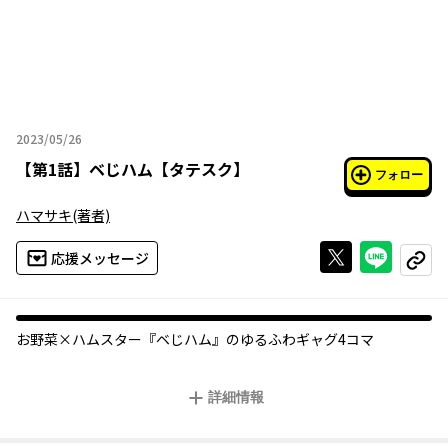
2023/05/26
2023年05月26日
【
第1話
】
ベじハム【タテスク】
フォロー
ハマサキ
(著者)
Xで投稿する
ライン
応援メッセージ
コピー
お野菜×ハムスター『ベじハム』のゆるふわギャグ4コマ
詳細情報