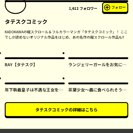
フォロー
1,612
フォロワー
タテスクコミック
KADOKAWAの縦スクロール＆フルカラーマンガ「タテスクコミック」！ ここ
でしか読めないオリジナル作品をはじめ、あの名作の縦スクロール作品も!!
RAY【タテスク】
ランジェリーガールをお気に召
すまま【タテスク】
年下執着皇子は不遇な王女を愛
茶葉少女～蟲に食べられそうに
しすぎてる【タテスク】
なったら、私の能力が覚醒しま
した！～【タテスク】
タテスクコミック
の詳細はこちら