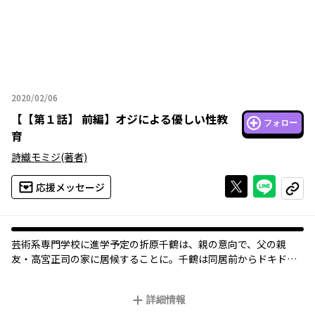
2020/02/06
2020年02月06日
【
【第１話】 前編
】
オジによる優しい性教
フォロー
育
詩織モミジ
(著者)
Xで投稿する
ライン
応援メッセージ
コピー
芸術系専門学校に進学予定の折原千鶴は、親の意向で、父の親
友・高宮正司の家に居候することに。千鶴は同居前からドキドキ
が止まらなかった。なぜならば正司は、幼い頃自分の絵を初めて
褒めてくれた憧れの人で、そして片想いの人でもあったからだ。
詳細情報
しかし正司は、この同居にあまり乗り気でないようで…。ところ