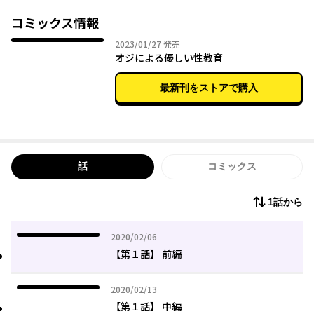
が同居初日の夜、正司の荷物の中から、可愛らしいオモチャを発
見してしまったことで事態は一変！ そのオモチャはオモチャで
コミックス情報
も、大人のオモチャ――アダルトグッズだったのだ！ なんと正司
2023年01月27日
2023/01/27
発売
は、女性用のアダルトグッズの開発者だという。興味津々の千鶴
オジによる優しい性教育
に、正司はおもちゃをプレゼント。しかしＨなことに疎い千鶴
は、正司に使い方の教えを乞い…!? オジさまから教わる“性教
最新刊をストアで購入
育”は、一体どうなっちゃうの…!?
詩織モミジの描く、ドキドキ同居から始まるえろきゅん年の差ラ
ブストーリー、連載開始☆
話
コミックス
1話から
2020年02月06日
2020/02/06
【第１話】 前編
2020年02月13日
2020/02/13
【第１話】 中編