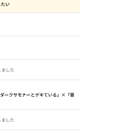
ごしたい
しました
『ダークサモナーとデキている』×『亜
ト！
しました