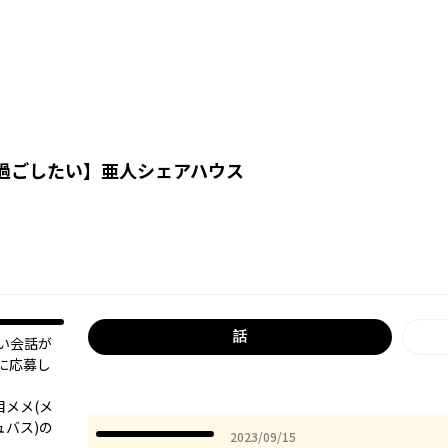
過ごしたい
】
亜人シェアハウス
話
い会話が
に応募し
目メメ(メ
ュバス)の
2023年09月15日
2023/09/15