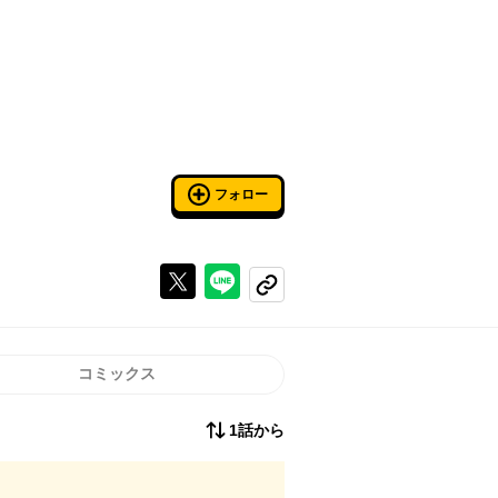
フォロー
Xで投稿する
ラインでシェアする
コピーする
コミックス
1話から