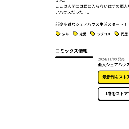
３人。
ここは人間には目に入らないはずの亜人
アハウスだった…。
タグ
タグ
タグ
タグ
少年
恋愛
ラブコメ
同居
コミックス情報
2024年
2024/11/09
発売
亜人シェアハウ
最新刊をスト
1巻をストア