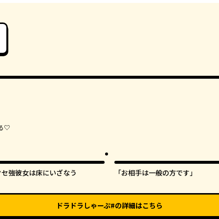
る♡
クセ強彼女は床にいざなう
「お相手は一般の方です」
ドラドラしゃーぷ#
の詳細はこちら