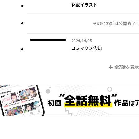
休載イラスト
その他の話は公開終了
2024年04月05日
2024/04/05
コミックス告知
全
7
話を表示