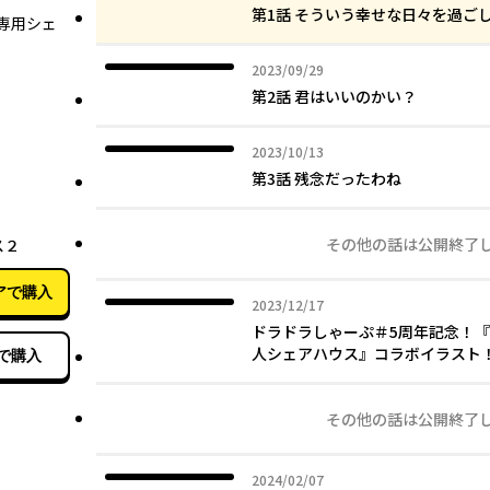
第1話 そういう幸せな日々を過
専用シェ
2023年09月29日
2023/09/29
第2話 君はいいのかい？
2023年10月13日
2023/10/13
第3話 残念だったわね
11月09日
その他の話は公開終了
ス２
アで購入
2023年12月17日
2023/12/17
ドラドラしゃーぷ＃5周年記念！
人シェアハウス』コラボイラス
で購入
その他の話は公開終了
2024年02月07日
2024/02/07