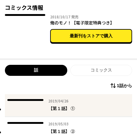
に手を出してくる八神のマネージャーであり従兄弟の東三室と碧
コミックス情報
の友人たちにも嫉妬した八神が、ついにキスと●●●をしてきて――!?
2018年10月17日
2018/10/17
発売
加えて、人気アーティスト羽鳥翔が、厄介なことに恋人候補宣言
俺のモノ！【電子限定特典つき】
をしてきたことで八神の逆鱗に触れてしまい…。
「兄が…っ、弟にこんなコト、していいのかよ……っ!?」
最新刊をストアで購入
美形で聡明で大人気な義兄のイキすぎた独占欲で、オレ…このま
まで大丈夫……？
金沢有倖の伝説の名作ＢＬ小説がついに漫画化！作画を担当する
のは新鋭・きらた。新たに息を吹き込まれた『俺のモノ！』は、
超キュートで超カゲキにＨ盛りだくさん！
話
コミックス
1話から
2019年04月26日
2019/04/26
【第１話】 ①
2019年05月03日
2019/05/03
【第１話】 ②