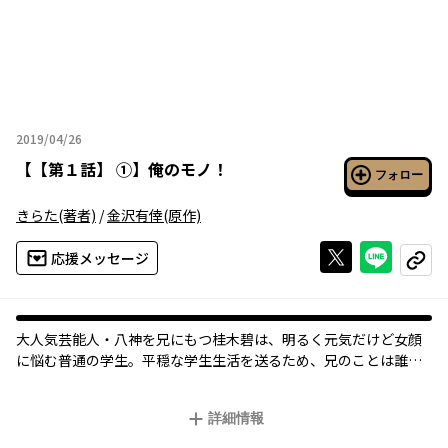
2019/04/26
2019年04月26日
【
【第１話】 ①
】
俺のモノ！
フォロー
きらた
(著者)
/
金沢有倖
(原作)
Xで投稿する
ライン
応援メッセージ
コピー
大人気芸能人・八神を兄にもつ桂木碧は、明るく元気だけど女顔
に悩む普通の学生。平穏な学生生活を送るため、兄のことは誰に
も秘密にしている。
そんな碧の悩みのタネは、「保護者」であることを盾に、自分の
詳細情報
行動を逐一チェックしてくる八神本人。しかも最近では超過激な
スキンシップまで加わって、碧はもうヘロヘロ状態！ 隙あらば碧