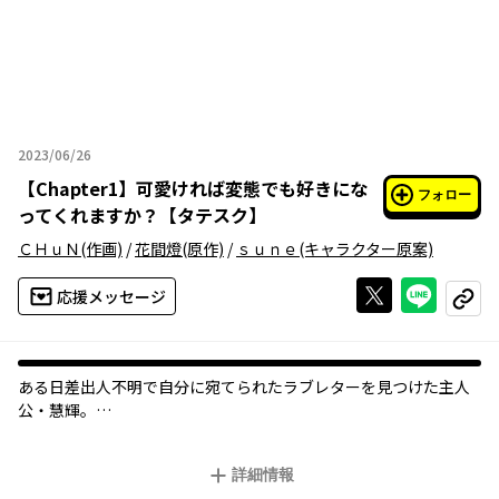
2023/06/26
2023年06月26日
【
Chapter1
】
可愛ければ変態でも好きにな
フォロー
ってくれますか？【タテスク】
ＣＨｕＮ
(作画)
/
花間燈
(原作)
/
ｓｕｎｅ
(キャラクター原案)
Xで投稿する
ライン
応援メッセージ
コピー
ある日差出人不明で自分に宛てられたラブレターを見つけた主人
公・慧輝。
今まで色恋に無縁だった慧輝は、食いつくように中身を確認しよ
うとするが、そのラブレターにはなぜか女の子のパンツが添えら
詳細情報
れていて…!?