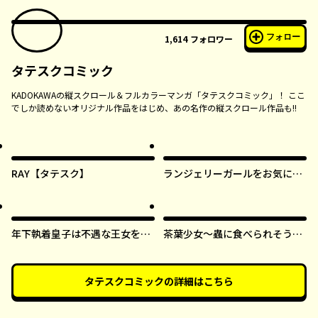
フォロー
1,614
フォロワー
タテスクコミック
KADOKAWAの縦スクロール＆フルカラーマンガ「タテスクコミック」！ ここ
でしか読めないオリジナル作品をはじめ、あの名作の縦スクロール作品も!!
RAY【タテスク】
ランジェリーガールをお気に召
すまま【タテスク】
年下執着皇子は不遇な王女を愛
茶葉少女～蟲に食べられそうに
しすぎてる【タテスク】
なったら、私の能力が覚醒しま
した！～【タテスク】
タテスクコミック
の詳細はこちら