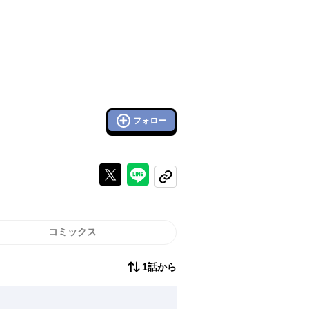
フォロー
Xで投稿する
ラインでシェアする
コピーする
コミックス
1話から