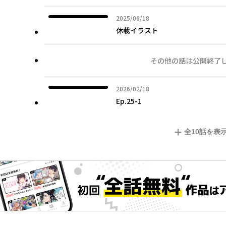
2025年06月18日
2025/06/18
休載イラスト
その他の話は公開終了
2026年02月18日
2026/02/18
Ep.25-1
全
10
話を表