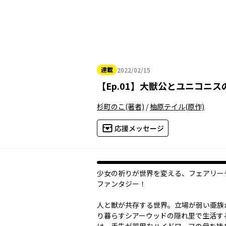
連載
2022/02/15
2022年02月15日
【
Ep.01
】
大獣公とユニコニス
杉町のこ
(著者)
/
柚原テイル
(原作)
応援メッセージ
少女の祈りが世界を変える、フェアリー
ファンタジー！
人と獣が共存する世界。立場が弱い亜族
り暮らすシアーウッドの隠れ里で生活す