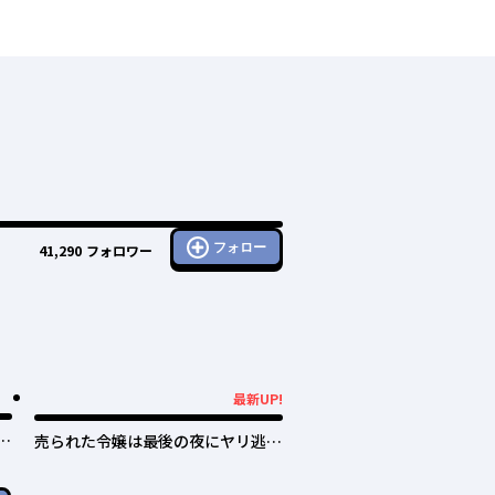
フォロー
41,290
フォロワー
最新UP!
最新UP!
日
売られた令嬢は最後の夜にヤリ逃げ
しました〜平和に子育てしている
と、迎えに来たのは激重王子様でし