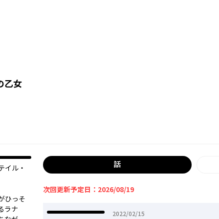
の乙女
話
テイル・
次回更新予定日：2026/08/19
がひっそ
るラナ
2022年02月15日
2022/02/15