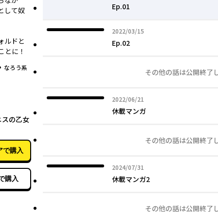
ちなが
Ep.01
として奴
2022年03月15日
2022/03/15
ォルドと
Ep.02
とに――！
グ
なろう系
その他の話は公開終了
2022年06月21日
2022/06/21
07月17日
休載マンガ
ニスの乙女
その他の話は公開終了
アで購入
2024年07月31日
2024/07/31
休載マンガ2
で購入
その他の話は公開終了