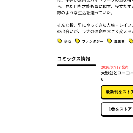
は、手先が器用なハイドワーフの母を持
ら、見た目も才能も母に似ず、役立たず
隷のような生活を送っていた。
そんな折、里にやってきた人族・レイフ
の出会いが、ラナの運命を大きく変えるこ
タグ
タグ
タグ
タ
少女
ファンタジー
異世界
コミックス情報
2026年
2026/07/17
発売
大獣公とユニコ
6
最新刊をスト
1巻をストア