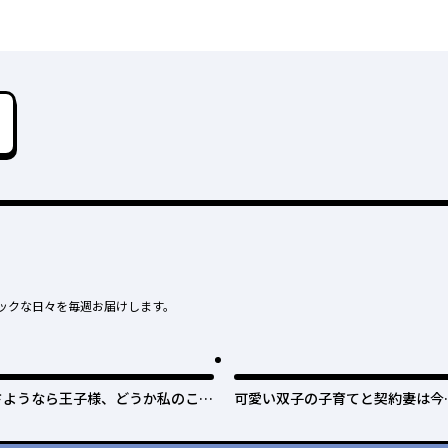
ックな日々を毎週お届けします。
さようなら王子様、どうか私のこと
可愛い双子の子育てと契約妻は今
は忘れてください
で終了予定です