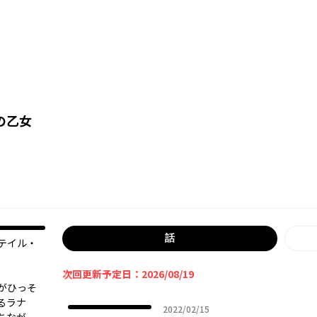
の乙女
話
テイル・
次回更新予定日：2026/08/19
がひっそ
るラナ
2022年02月15日
2022/02/15