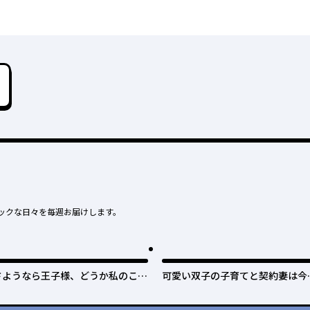
ックな日々を毎週お届けします。
さようなら王子様、どうか私のこと
可愛い双子の子育てと契約妻は今
は忘れてください
で終了予定です