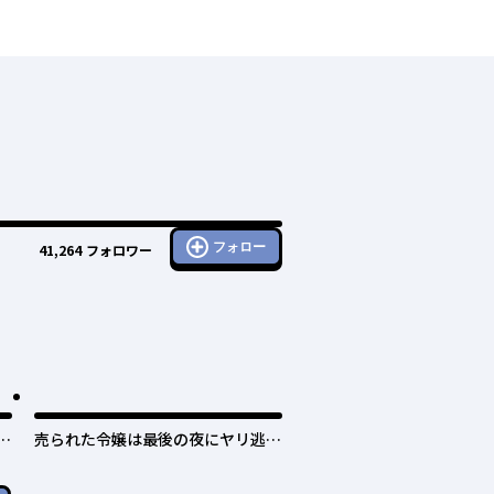
フォロー
41,264
フォロワー
日
売られた令嬢は最後の夜にヤリ逃げ
しました〜平和に子育てしている
と、迎えに来たのは激重王子様でし