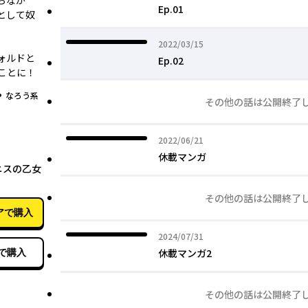
ちなが
Ep.01
として奴
2022年03月15日
2022/03/15
ォルドと
Ep.02
とに――！
グ
なろう系
その他の話は公開終了
2022年06月21日
2022/06/21
07月17日
休載マンガ
ニスの乙女
その他の話は公開終了
アで購入
2024年07月31日
2024/07/31
休載マンガ2
で購入
その他の話は公開終了