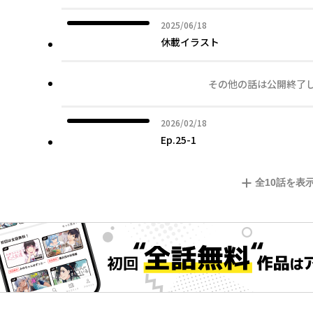
2025年06月18日
2025/06/18
休載イラスト
その他の話は公開終了
2026年02月18日
2026/02/18
Ep.25-1
全
10
話を表