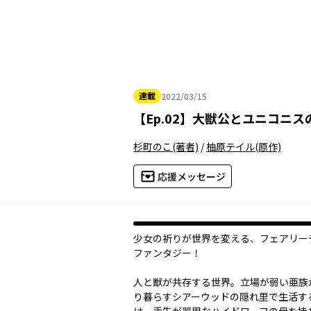
連載
2022/03/15
2022年03月15日
【
Ep.02
】
大獣公とユニコニス
杉町のこ
(著者)
/
柚原テイル
(原作)
応援メッセージ
少女の祈りが世界を変える、フェアリー
ファンタジー！
人と獣が共存する世界。立場が弱い亜族
り暮らすシアーウッドの隠れ里で生活す