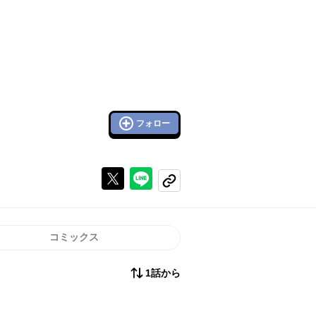
フォロー
Xで投稿する
ラインでシェアする
コピーする
コミックス
1話から