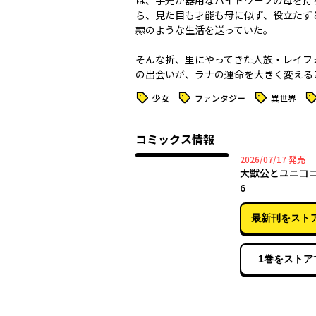
は、手先が器用なハイドワーフの母を持
ら、見た目も才能も母に似ず、役立たず
隷のような生活を送っていた。
そんな折、里にやってきた人族・レイフ
の出会いが、ラナの運命を大きく変えるこ
タグ
タグ
タグ
タ
少女
ファンタジー
異世界
コミックス情報
2026年
2026/07/17
発売
大獣公とユニコ
6
最新刊をスト
1巻をストア