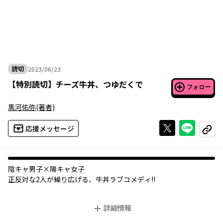
読切
2023/06/23
2023年06月23日
【
特別読切
】
チーズ牛丼、つゆだくで
フォロー
黒河佑弥
(著者)
Xで投稿する
ライン
応援メッセージ
コピー
陰キャ男子×陽キャ女子
正反対な2人が繰り広げる、牛丼ラブコメディ!!
詳細情報