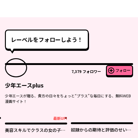
レーベルをフォローしよう！
フォロー
7,379
フォロワー
少年エースplus
少年エースが贈る、貴方の日々をちょっと“プラス”な毎日にする、無料WEB
漫画サイト！
最新UP!
最新UP!
奴隷からの期待と評価のせいで
美容スキルでクラスの女の子を
搾取できないのだが
可愛くしたい