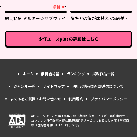
最新UP!
最新UP!
陰キャの俺が席替えでS級美少
銀河特急 ミルキー☆サブウェイ
女に囲まれたら秘密の関係が始
まった。
少年エースplus
の詳細はこちら
ホーム
無料話増量
ランキング
掲載作品一覧
ジャンル一覧
サイトマップ
利用者情報の外部送信について
よくあるご質問 / お問い合わせ
利用規約
プライバシーポリシー
ABJマークは、この電子書店・電子書籍配信サービスが、著作権者から
コンテンツ使用許諾を得た正規版配信サービスであることを示す登録商
標（登録番号 第6091713号）です。