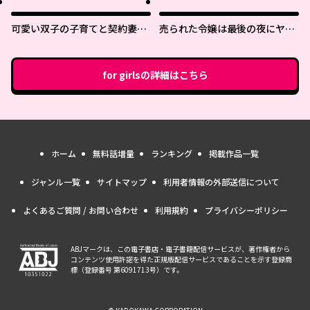
可愛い双子の子育てと契約妻は
売られた令嬢は最後の夜にヤリ
今日で終了予定です
逃げしました〜平和に子育てし
ていると、迎えに来たのは激重
王子様でした〜
for girls
の詳細はこちら
ホーム
無料話増量
ランキング
掲載作品一覧
ジャンル一覧
サイトマップ
利用者情報の外部送信について
よくあるご質問 / お問い合わせ
利用規約
プライバシーポリシー
ABJマークは、この電子書店・電子書籍配信サービスが、著作権者から
コンテンツ使用許諾を得た正規版配信サービスであることを示す登録商
標（登録番号 第6091713号）です。