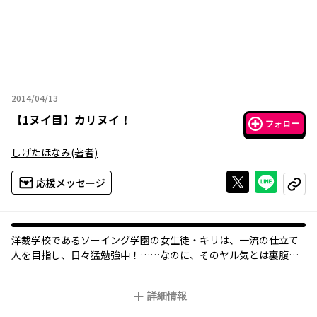
2014/04/13
2014年04月13日
【
1ヌイ目
】
カリヌイ！
フォロー
しげたほなみ
(著者)
Xで投稿する
ライン
応援メッセージ
コピー
洋裁学校であるソーイング学園の女生徒・キリは、一流の仕立て
人を目指し、日々猛勉強中！……なのに、そのヤル気とは裏腹
に、全然上手に服を作ることができなかった…。落ち込みながら
フテ寝をしていると、裁縫箱の中から【ハサミの妖精・サク】と
詳細情報
の出逢うのであった……!? スマホのカバーや愛らしいイラスト
女子中高生をメインに人気沸騰中のしげたほなみが、ついに漫画