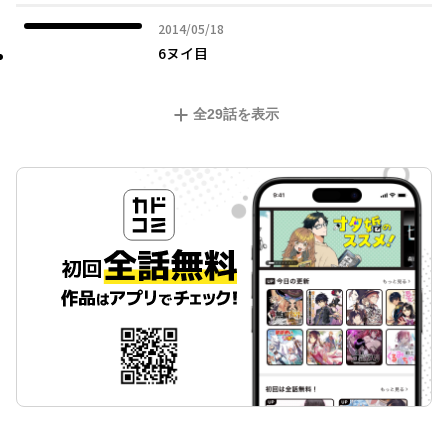
2014年05月18日
2014/05/18
6ヌイ目
全
29
話を表示