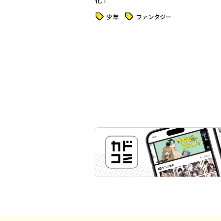
化！
タグ
タグ
少年
ファンタジー