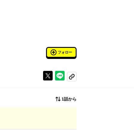
フォロー
Xで投稿する
ラインでシェアする
コピーする
1話から