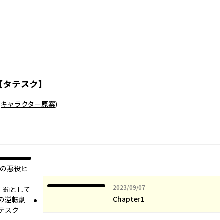
【タテスク】
(キャラクター原案)
ーの悪役ヒ
2023年09月07日
2023/09/07
 罰として
Chapter1
の逆転劇
テスク