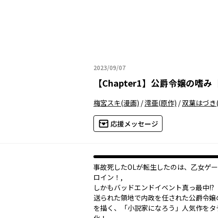
2023/09/07
2023年09月07日
【
Chapter1
】
公爵令嬢の嗜み
梅宮スキ
(漫画)
/
澪亜
(原作)
/
双葉はづき
応援メッセージ
事故死したOLが転生したのは、乙女ゲ
ロイン！,
しかもバッドエンドイベント真っ最中!?
送られた領地で内政を任された公爵令嬢
を描く、「小説家になろう」人気作をタ