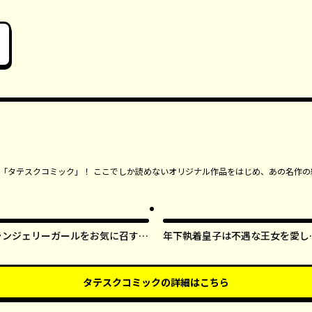
ンガ「タテスクコミック」！ ここでしか読めないオリジナル作品をはじめ、あの名作の
ランジェリーガールをお気に召すま
年下執着皇子は不遇な王女を愛し
ま【タテスク】
ぎてる【タテスク】
タテスクコミック
の詳細はこちら