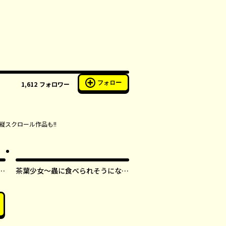
フォロー
1,612
フォロワー
縦スクロール作品も!!
す
茶葉少女～蟲に食べられそうになっ
たら、私の能力が覚醒しました！～
【タテスク】