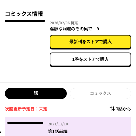
性を持っていた。
麻痺毒を持った虫を捕食し、人里の家畜を襲い、そして人間を取
コミックス情報
り込み、人間の知性や“欲望”を手に入れてしまった。
2026年02月06日
2026/02/06
発売
やがて魔物は、洞窟へ探索にやってきたある女魔導師をターゲッ
淫靡な洞窟のその奥で 9
トに定めた。
世界はまだ知らない。“魔物が産まれた”ことを……。
最新刊をストアで購入
1巻をストアで購入
話
コミックス
次回更新予定日：未定
1話から
2021年12月10日
2021/12/10
第1話前編