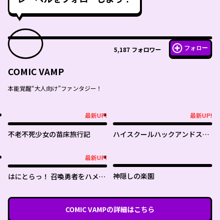
フォロー
5,187
フォロワー
COMIC VAMP
本能覚醒“大人向け”ファンタジー！
最新UP!
最新UP!
最新UP!
最新UP!
不老不死少女の苗床旅行記
ハイスクールハックアンドスラ
ッシュ
最新UP!
最新UP!
神隠しの楽園
はにとらっ！ 召喚勇者をハメる
ハニートラップ包囲網
COMIC VAMP
の詳細はこちら