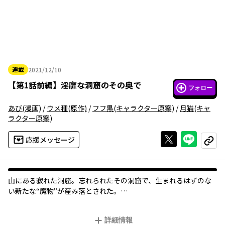
連載
2021/12/10
2021年12月10日
【
第1話前編
】
淫靡な洞窟のその奥で
フォロー
あび
(漫画)
/
ウメ種
(原作)
/
フフ黒
(キャラクター原案)
/
月猫
(キャ
ラクター原案)
Xで投稿する
ライン
応援メッセージ
コピー
山にある寂れた洞窟。忘れられたその洞窟で、生まれるはずのな
い新たな“魔物”が産み落とされた。
魔物の名前は“ブラックウーズ”。黒い色をした以外はなんの取り
柄もない、ただのスライム。
詳細情報
だが、このスライムは「取り込んだ生き物の能力を取り込む」特