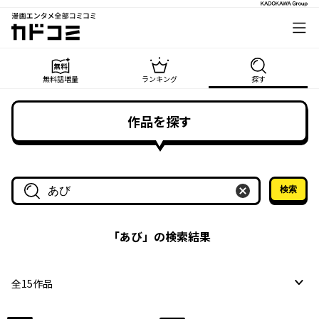
漫画エンタメ全部コミコミ
カドコミ
無料話増量
ランキング
探す
作品を探す
検索
作品名・作家名で探す
「
あび
」の検索結果
全
15
作品