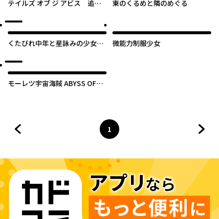
テイルズ オブ ジ アビス 追憶
東のくるめと隣のめぐる
のジェイド
くたびれ中年と星詠みの少女
微能力制服少女
「加護なし」と笑われたオッサ
ンですが、実は最強の魔導具使
いでした
モーレツ宇宙海賊 ABYSS OF
HYPERSPACE -亜空の深淵‐
1
前のページへ
ページ
へ
次の