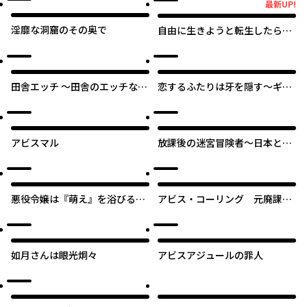
最新UP!
最新UP!
淫靡な洞窟のその奥で
自由に生きようと転生したら、
史上4人目の賢者様でした!?
田舎エッチ ～田舎のエッチな女
恋するふたりは牙を隠す～ギャ
の子と過ごすひと夏のエッチな
ップがありすぎるカップルの話
思い出～ アンソロジーコミック
～
アビスマル
放課後の迷宮冒険者～日本と異
世界を行き来できるようになっ
た僕はレベルアップに勤しみま
す～
悪役令嬢は『萌え』を浴びるほ
アビス・コーリング 元廃課金
ど摂取したい！
ゲーマーが最低最悪のソシャゲ
異世界に召喚されたら
如月さんは眼光炯々
アビスアジュールの罪人