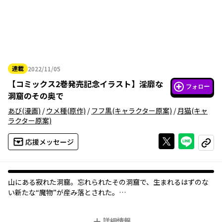
連載
2022/11/05
2022年11月05日
【
コミックス2巻発売記念イラスト
】
淫靡な
フォロー
洞窟のその奥で
あび
(漫画)
/
ウメ種
(原作)
/
フフ黒
(キャラクター原案)
/
月猫
(キャ
ラクター原案)
Xで投稿する
ライン
応援メッセージ
コピー
山にある寂れた洞窟。忘れられたその洞窟で、生まれるはずのな
い新たな“魔物”が産み落とされた。
魔物の名前は“ブラックウーズ”。黒い色をした以外はなんの取り
柄もない、ただのスライム。
詳細情報