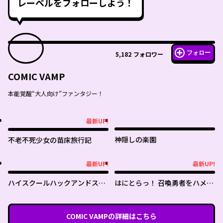
レーベルをフォローしよう！
フォロー
5,182
フォロワー
COMIC VAMP
本能覚醒“大人向け”ファンタジー！
最新UP!
最新UP!
神隠しの楽園
不老不死少女の苗床旅行記
最新UP!
最新UP!
最新UP!
最新UP!
ハイスクールハックアンドスラ
はにとらっ！ 召喚勇者をハメる
ッシュ
ハニートラップ包囲網
COMIC VAMP
の詳細はこちら