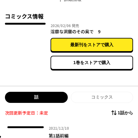
だが、このスライムは「取り込んだ生き物の能力を取り込む」特
性を持っていた。
麻痺毒を持った虫を捕食し、人里の家畜を襲い、そして人間を取
コミックス情報
り込み、人間の知性や“欲望”を手に入れてしまった。
2026年02月06日
2026/02/06
発売
やがて魔物は、洞窟へ探索にやってきたある女魔導師をターゲッ
淫靡な洞窟のその奥で 9
トに定めた。
世界はまだ知らない。“魔物が産まれた”ことを……。
最新刊をストアで購入
1巻をストアで購入
話
コミックス
次回更新予定日：未定
1話から
2021年12月10日
2021/12/10
第1話前編