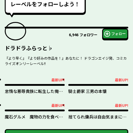
レーベルをフォローしよう！
フォロー
6,946
フォロワー
ドラドラふらっと♭
『より早く』『より好みの作品を！』あなたに！ ドラゴンエイジ発、コミカ
ライズオンリーレーベル!!
最新UP!
最新UP!
最新UP!
最新UP!
怠惰な悪辱貴族に転生した俺、
騎士爵家 三男の本懐
シナリオをぶっ壊したら規格外
の魔力で最凶になった
最新UP!
最新UP!
最新UP!
最新UP!
魔石グルメ 魔物の力を食べた
捨てられ傭兵は自由気ままに生
オレは最強！
きたい