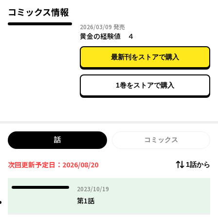
『使役』はとんでもないスキルだった。
コミックス情報
2026年03月09日
2026/03/09
発売
レアは、『使役』を使って出会ったNPCや魔物を次々眷属化。増
黄金の経験値 ４
え続ける【経験値】で自身と配下を強化し続けた結果、いつの間
にか「特定災害生物『魔王』」の判定を受けてしまい…!?
最新刊をストアで購入
1巻をストアで購入
話
コミックス
次回更新予定日：2026/08/20
1話から
2023年10月19日
2023/10/19
第1話