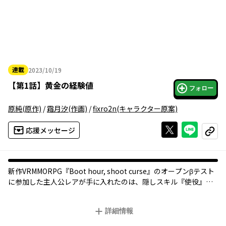
連載
2023/10/19
2023年10月19日
【
第1話
】
黄金の経験値
フォロー
原純
(原作)
/
霜月汐
(作画)
/
fixro2n
(キャラクター原案)
Xで投稿する
ライン
応援メッセージ
コピー
新作VRMMORPG『Boot hour, shoot curse』のオープンβテスト
に参加した主人公レアが手に入れたのは、隠しスキル『使役』。
ゲームならよくある【レベル】や【ジョブ】というシステムが存
在しない代わりに、獲得した【経験値】を使ってスキルを取得し
詳細情報
たり、ステータスを上昇させたりするこのゲームにおいて、「眷
属化したキャラの獲得経験値をすべて自分に集約する」という