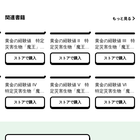
関連書籍
もっと見る
黄金の経験値 特定
黄金の経験値 II 特
黄金の経験値 III 特
災害生物「魔王」降
定災害生物「魔王」
定災害生物「魔王」
臨タイムアタック
進撃マルチプレイ
迷宮魔改造アップデ
ストアで購入
ストアで購入
ストアで購入
ート
黄金の経験値 IV
黄金の経験値 V 特
黄金の経験値 VI
特定災害生物「魔
定災害生物「魔王」
特定災害生物「魔
王」配下融合アルケ
災厄激突ソロレイド
王」暗躍マグナメル
ストアで購入
ストアで購入
ストアで購入
ミー
ム