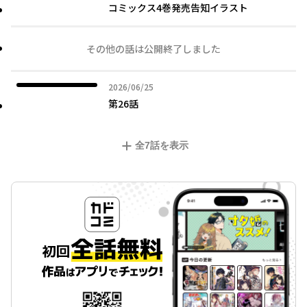
コミックス4巻発売告知イラスト
その他の話は公開終了しました
2026年06月25日
2026/06/25
第26話
全
7
話を表示