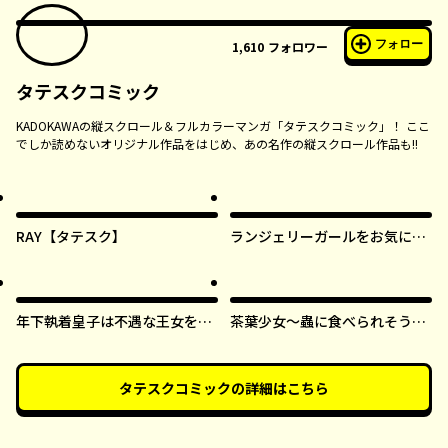
フォロー
1,610
フォロワー
タテスクコミック
KADOKAWAの縦スクロール＆フルカラーマンガ「タテスクコミック」！ ここ
でしか読めないオリジナル作品をはじめ、あの名作の縦スクロール作品も!!
RAY【タテスク】
ランジェリーガールをお気に召
すまま【タテスク】
年下執着皇子は不遇な王女を愛
茶葉少女～蟲に食べられそうに
しすぎてる【タテスク】
なったら、私の能力が覚醒しま
した！～【タテスク】
タテスクコミック
の詳細はこちら