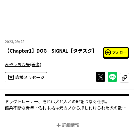
2023/09/28
2023年09月28日
【
Chapter1
】
DOG SIGNAL【タテスク】
フォロー
みやうち沙矢
(著者)
Xで投稿する
ライン
応援メッセージ
コピー
ドッグトレーナー、それは犬と人との絆をつなぐ仕事。
優柔不断な青年・佐村未祐は元カノから押し付けられた犬の散歩
中に神業ドッグトレーナー・丹羽眞一郎と出会う。
その偶然の出会いは未祐の人生を大きく変えていく！
詳細情報
新米ドッグトレーナーの成長ストーリー！