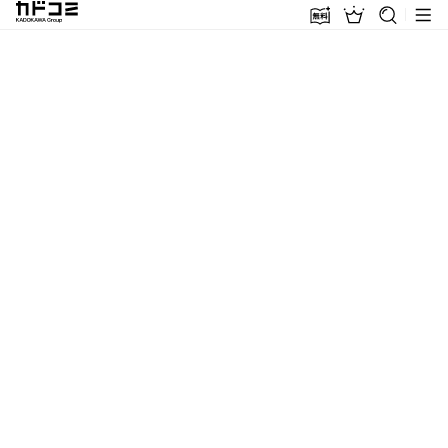
カドコミ KADOKAWA Group
無料話増量
ランキング
探す