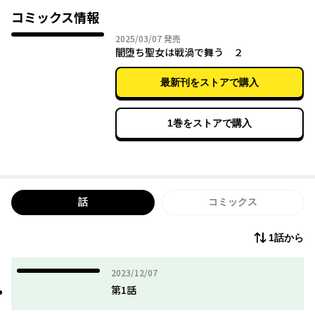
──こんな国、滅びてしまえ
コミックス情報
──みんな、死んでしまえ
2025年03月07日
2025/03/07
発売
と。
闇堕ち聖女は戦渦で舞う ２
そうして死んだはずのアリシアだったが、気づけば魔王の手によ
最新刊をストアで購入
って生き返っていた。
「あはっ、これで皆殺しにできる」
1巻をストアで購入
話
コミックス
1話から
2023年12月07日
2023/12/07
第1話