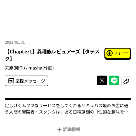
2022/01/31
2022年01月31日
【
Chapter1
】
異種族レビュアーズ【タテス
フォロー
ク】
天原
(原作)
/
masha
(作画)
Xで投稿する
ライン
応援メッセージ
コピー
足しげくムフフなサービスをしてくれるサキュバス嬢のお店に通
う人間の冒険者・スタンクは、ある日種族間の（性的な意味で
の）感性の違いで悪友のエロエルフ・ゼルと衝突する。決着の方
法は、嬢のレビュー！？
詳細情報