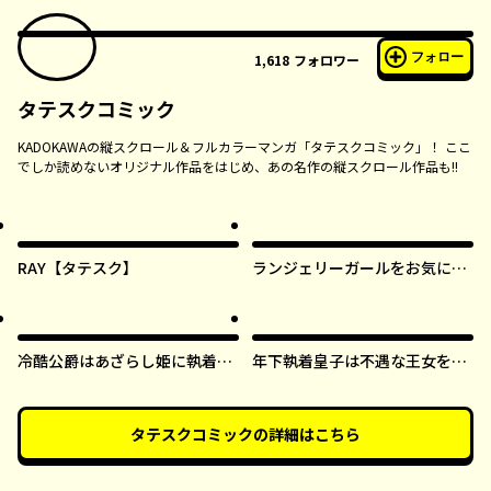
フォロー
1,618
フォロワー
タテスクコミック
KADOKAWAの縦スクロール＆フルカラーマンガ「タテスクコミック」！ ここ
でしか読めないオリジナル作品をはじめ、あの名作の縦スクロール作品も!!
RAY【タテスク】
ランジェリーガールをお気に召
すまま【タテスク】
冷酷公爵はあざらし姫に執着中
年下執着皇子は不遇な王女を愛
【タテスク】
しすぎてる【タテスク】
タテスクコミック
の詳細はこちら