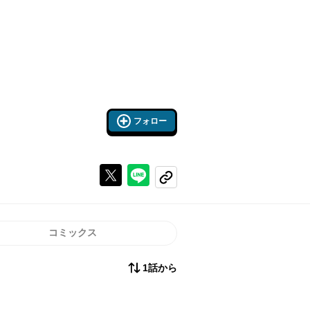
フォロー
Xで投稿する
ラインでシェアする
コピーする
コミックス
1話から