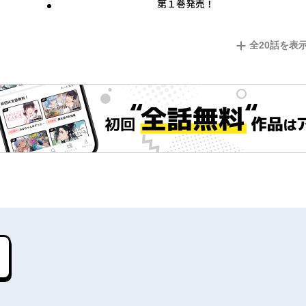
第１巻発売！
全
20
話を表