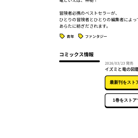
竜といえば、神秘！
冒険者必携のベストセラーが、
ひとりの冒険者とひとりの編集者によっ
タグ
タグ
青年
ファンタジー
コミックス情報
2026年
2026/03/23
発売
イズミと竜の図鑑
最新刊をスト
1巻をストア