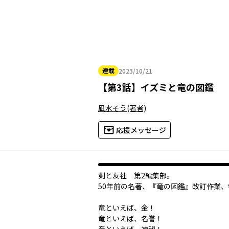
連載
2023/10/21
2023年10月21日
【
第3話
】
イズミと竜の図鑑
凪水そう
(著者)
応援メッセージ
剣と友社 第2編集部。
50年前の名著、『竜の図鑑』改訂作業、
竜といえば、金！
竜といえば、名誉！