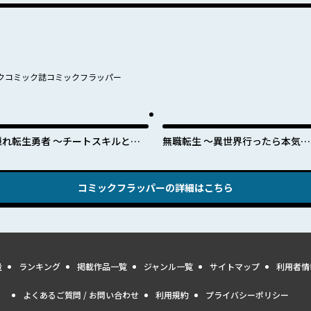
クコミック誌コミックフラッパー
隠れ転生勇者 ～チートスキルと勇
無職転生 ～異世界行ったら本気だ
者ジョブを隠して第二の人生を楽し
す～
んでやる！～
コミックフラッパー
の詳細はこちら
量
ランキング
掲載作品一覧
ジャンル一覧
サイトマップ
利用者情
よくあるご質問 / お問い合わせ
利用規約
プライバシーポリシー