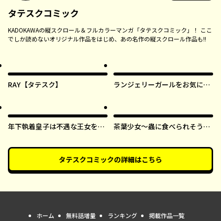
タテスクコミック
KADOKAWAの縦スクロール＆フルカラーマンガ「タテスクコミック」！ ここ
でしか読めないオリジナル作品をはじめ、あの名作の縦スクロール作品も!!
RAY【タテスク】
ランジェリーガールをお気に召
すまま【タテスク】
年下執着皇子は不遇な王女を愛
茶葉少女～蟲に食べられそうに
しすぎてる【タテスク】
なったら、私の能力が覚醒しま
した！～【タテスク】
タテスクコミック
の詳細はこちら
ホーム
無料話増量
ランキング
掲載作品一覧