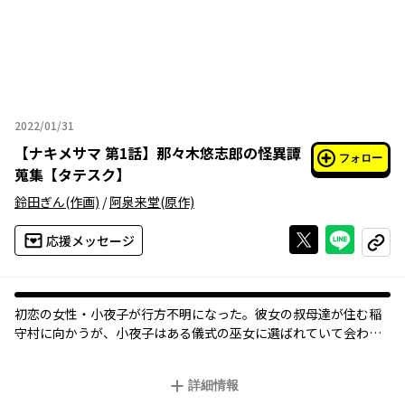
2022/01/31
2022年01月31日
【
ナキメサマ 第1話
】
那々木悠志郎の怪異譚
フォロー
蒐集【タテスク】
鈴田ぎん
(作画)
/
阿泉来堂
(原作)
Xで投稿する
ライン
応援メッセージ
コピー
初恋の女性・小夜子が行方不明になった。彼女の叔母達が住む稲
守村に向かうが、小夜子はある儀式の巫女に選ばれていて会わせ
てもらえない。
徘徊する異様な人影、破壊された死体。この村で何が起こってい
詳細情報
るのか――？