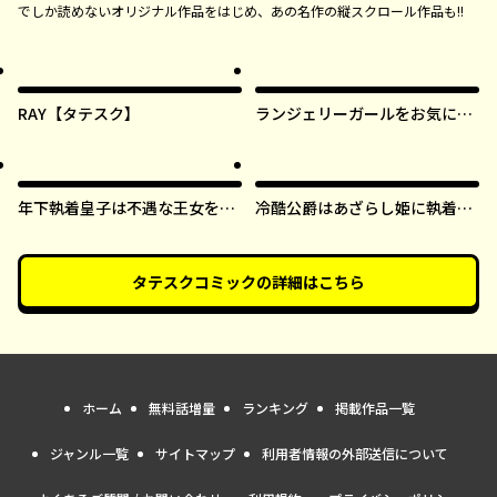
でしか読めないオリジナル作品をはじめ、あの名作の縦スクロール作品も!!
RAY【タテスク】
ランジェリーガールをお気に召
すまま【タテスク】
年下執着皇子は不遇な王女を愛
冷酷公爵はあざらし姫に執着中
しすぎてる【タテスク】
【タテスク】
タテスクコミック
の詳細はこちら
ホーム
無料話増量
ランキング
掲載作品一覧
ジャンル一覧
サイトマップ
利用者情報の外部送信について