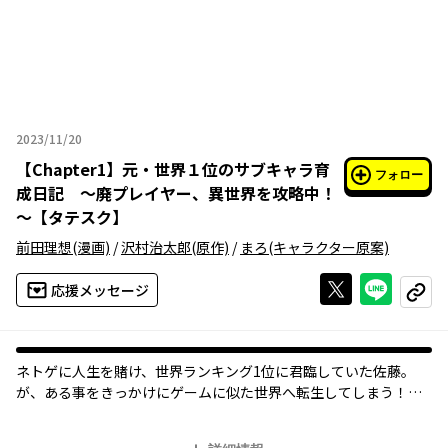
2023/11/20
2023年11月20日
【
Chapter1
】
元・世界１位のサブキャラ育
フォロー
成日記 ～廃プレイヤー、異世界を攻略中！
～【タテスク】
前田理想
(漫画)
/
沢村治太郎
(原作)
/
まろ
(キャラクター原案)
Xで投稿する
ライン
応援メッセージ
コピー
ネトゲに人生を賭け、世界ランキング1位に君臨していた佐藤。
が、ある事をきっかけにゲームに似た世界へ転生してしまう！
ゲーム知識をフル活用して、愉快な仲間と共に0スタートから再び
『世界1位』を目指す！