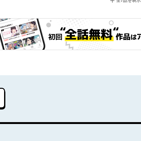
全
7
話を表示