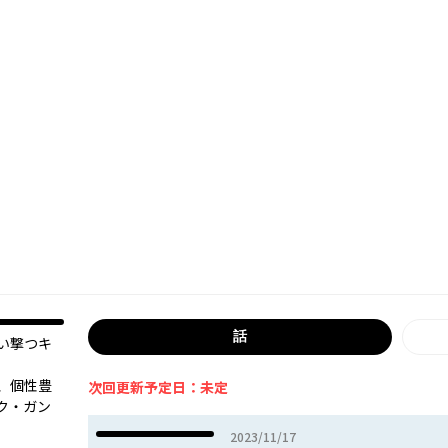
話
い撃つキ
、個性豊
次回更新予定日：未定
ク・ガン
2023年11月17日
2023/11/17