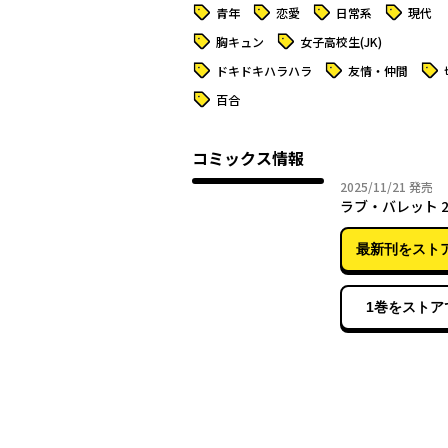
タグ
タグ
タグ
タグ
青年
恋愛
日常系
現代
タグ
タグ
胸キュン
女子高校生(JK)
タグ
タグ
タグ
ドキドキハラハラ
友情・仲間
タグ
百合
コミックス情報
2025年
2025/11/21
発売
ラブ・バレット 
最新刊をスト
1巻をストア