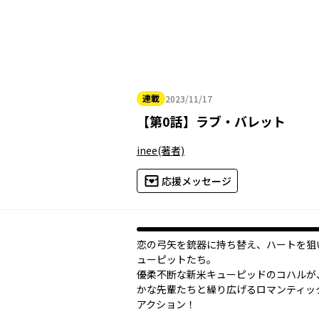
連載
2023/11/17
2023年11月17日
【
第0話
】
ラブ・バレット
inee
(著者)
応援メッセージ
恋の弓矢を銃器に持ち替え、ハートを狙
ューピットたち。
優柔不断な新米キューピッドのコハルが
かな先輩たちと繰り広げるロマンティッ
アクション！