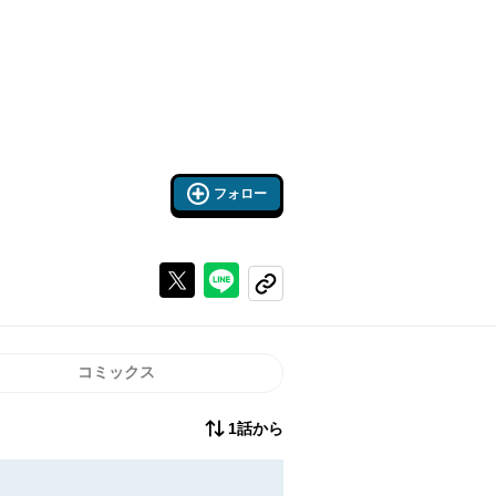
フォロー
Xで投稿する
ラインでシェアする
コピーする
コミックス
1話から