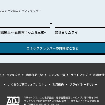
クコミック誌コミックフラッパー
無職転生 ～異世界行ったら本気だ
異世界サムライ
す～
コミックフラッパー
の詳細はこちら
量
ランキング
掲載作品一覧
ジャンル一覧
サイトマップ
利用者情
よくあるご質問 / お問い合わせ
利用規約
プライバシーポリシー
ABJマークは、この電子書店・電子書籍配信サービスが、著作権者から
コンテンツ使用許諾を得た正規版配信サービスであることを示す登録商
標（登録番号 第6091713号）です。