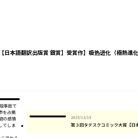
【日本語翻訳出版賞 銀賞】受賞作
】
极热进化（極熱進
建設事故で
市を占拠
2023年12月19日
2023/12/19
間の感情
第３回タテスクコミック大賞【日
してしま