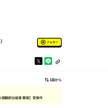
化）
フォロー
Xで投稿する
ラインでシェアする
コピーする
1話から
本語翻訳出版賞 銀賞】受賞作