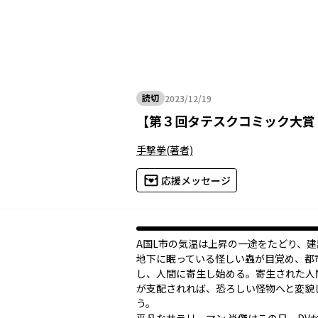
読切
2023/12/19
2023年12月19日
【
第３回タテスクコミック大賞
手撃拳
(著者)
応援メッセージ
A国L市の気温は上昇の一途をたどり、
地下に眠っている怪しい蟲が目覚め、都
し、人間に寄生し始める。寄生された人
が支配されれば、恐ろしい怪物へと変貌
う。