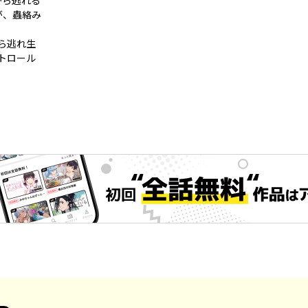
から逃れる
が、蟲絡み
ら逃れ生
トロール