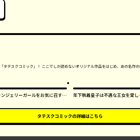
ンガ「タテスクコミック」！ ここでしか読めないオリジナル作品をはじめ、あの名作の
ランジェリーガールをお気に召すま
年下執着皇子は不遇な王女を愛し
ま【タテスク】
ぎてる【タテスク】
タテスクコミック
の詳細はこちら