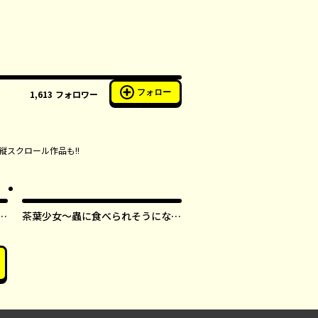
フォロー
1,613
フォロワー
縦スクロール作品も!!
す
茶葉少女～蟲に食べられそうになっ
たら、私の能力が覚醒しました！～
【タテスク】