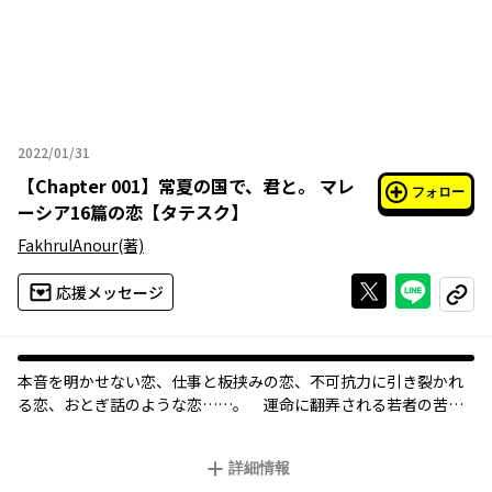
2022/01/31
2022年01月31日
【
Chapter 001
】
常夏の国で、君と。 マレ
フォロー
ーシア16篇の恋【タテスク】
FakhrulAnour
(著)
Xで投稿する
ライン
応援メッセージ
コピー
本音を明かせない恋、仕事と板挟みの恋、不可抗力に引き裂かれ
る恋、おとぎ話のような恋……。 運命に翻弄される若者の苦悩
や喜びを、マレーシア人作家ファクルール・アヌ－ルが活き活き
と描き出す珠玉の短編集。
詳細情報