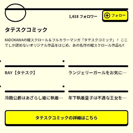
フォロー
1,618
フォロワー
タテスクコミック
KADOKAWAの縦スクロール＆フルカラーマンガ「タテスクコミック」！ ここ
でしか読めないオリジナル作品をはじめ、あの名作の縦スクロール作品も!!
RAY【タテスク】
ランジェリーガールをお気に召
すまま【タテスク】
冷酷公爵はあざらし姫に執着中
年下執着皇子は不遇な王女を愛
【タテスク】
しすぎてる【タテスク】
タテスクコミック
の詳細はこちら