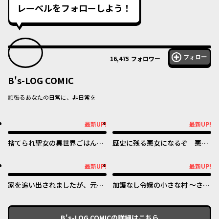
レーベルをフォローしよう！
フォロー
16,475
フォロワー
B's-LOG COMIC
頑張るあなたの日常に、非日常を
最新UP!
最新UP!
最新UP!
最新UP!
捨てられ聖女の異世界ごはん
歴史に残る悪女になるぞ 悪役
旅 隠れスキルでキャンピング
令嬢になるほど王子の溺愛は加
カーを召喚しました
速するようです！
最新UP!
最新UP!
最新UP!
最新UP!
家を追い出されましたが、元気
加護なし令嬢の小さな村 ～さ
に暮らしています ~チートな魔
あ、領地運営を始めましょう！
法と前世知識で快適便利なセカ
～
ンドライフ！~
B's-LOG COMIC
の詳細はこちら