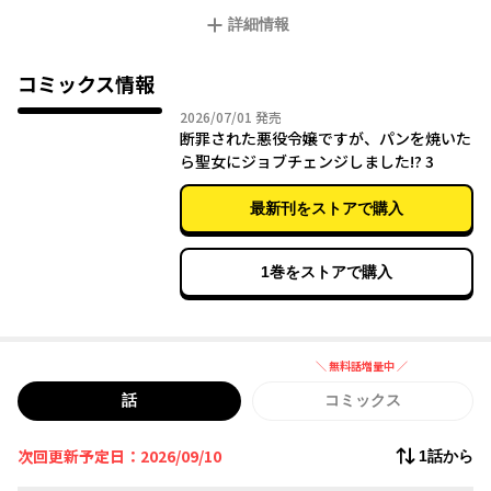
たら、あとは自由に生きるのみ!! 表舞台から狙いどおりに退場し
詳細情報
たアヴァリティアは、前世で趣味だったパン作りを始め、堅くて
食べにくいパンしか知らない異世界の人々に美味しさを広めよう
と奔走する。
コミックス情報
2026年07月01日
2026/07/01
発売
断罪された悪役令嬢ですが、パンを焼いた
ら聖女にジョブチェンジしました!? 3
最新刊をストアで購入
1巻をストアで購入
＼ 無料話増量中 ／
無料話増量中
話
コミックス
次回更新予定日：2026/09/10
1話から