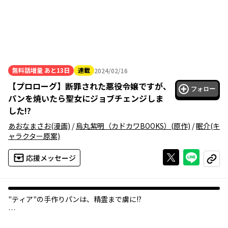
無料話増量
あと13日
連載
2024/02/16
2024年02月16日
【
プロローグ
】
断罪された悪役令嬢ですが、
フォロー
パンを焼いたら聖女にジョブチェンジしま
した!?
あおなまさお
(漫画)
/
烏丸紫明（カドカワBOOKS）
(原作)
/
眠介
(キ
ャラクター原案)
Xで投稿する
ライン
応援メッセージ
コピー
"ティア"の手作りパンは、精霊まで虜に!?
乙女ゲームの世界に転生し、悪役令嬢として断罪イベントを終え