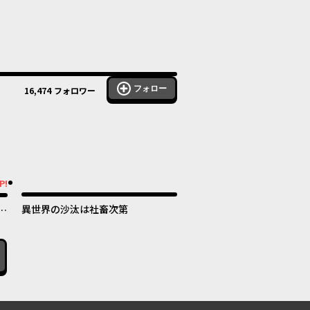
フォロー
16,474
フォロワー
P!
異世界の沙汰は社畜次第
暮
世
！