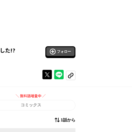
た!?
フォロー
Xで投稿する
ラインでシェアする
コピーする
＼ 無料話増量中 ／
無料話増量中
コミックス
1話から