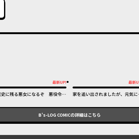
最新UP!
最新U
新UP!
最新UP!
歴史に残る悪女になるぞ 悪役令嬢
家を追い出されましたが、元気に
になるほど王子の溺愛は加速するよ
らしています ~チートな魔法と前
うです！
知識で快適便利なセカンドライフ
~
B's-LOG COMIC
の詳細はこちら