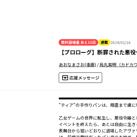
無料話増量
あと13日
連載
2024/02/16
2024年02月16日
【
プロローグ
】
断罪された悪役
あおなまさお
(漫画)
/
烏丸紫明（カドカワ
応援メッセージ
"ティア"の手作りパンは、精霊まで虜に!
乙女ゲームの世界に転生し、悪役令嬢と
イベントを終えたら、あとは自由に生き
表舞台から狙いどおりに退場したアヴァ