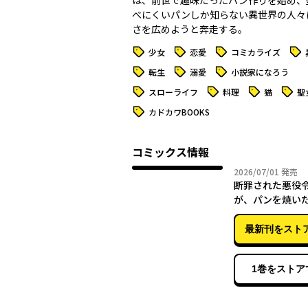
は、前世で趣味だったパン作りを始め、
べにくいパンしか知らない異世界の人々
さを広めようと奔走する。
タグ
タグ
タグ
タグ
少女
恋愛
コミカライズ
タグ
タグ
タグ
転生
溺愛
小説家になろう
タグ
タグ
タグ
タグ
スローライフ
料理
猫
聖
タグ
カドカワBOOKS
コミックス情報
2026年
2026/07/01
発売
断罪された悪役
が、パンを焼い
ジョブチェンジし
3
最新刊をスト
1巻をストア