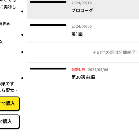
堅くて食
2024年02月16日
2024/02/16
に美味し
プロローグ
異世界
2024年06月06日
2024/06/06
第1話
女
その他の話は公開終了
2026年08月06日
最新UP!
2026/08/06
第20話 前編
07月01日
令嬢です
たら聖女に
ました!?
アで購入
で購入