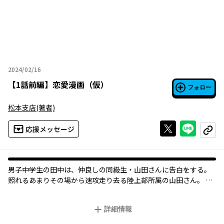
2024/02/16
2024年02月16日
【
1話前編
】
恋愛漫画（仮）
フォロー
松本支店
(著者)
Xで投稿する
ライン
応援メッセージ
コピー
男子中学生の田中は、仲良しの同級生・山田さんに告白をする。
照れるあまりその場から速攻走り去る陸上部所属の山田さん。 山
田さんを追いかける田中の前に突如立ちはだかったのは、 陸上部
の顧問でありふたりの担任のおじさん先生だった――!! 以降彼の青春
詳細情報
の日々には、なぜか先生の影が常につきまとうようになり…？ 田
中少年の恋路やいかに!?ぶっとび不条理ラブコメ爆誕!!