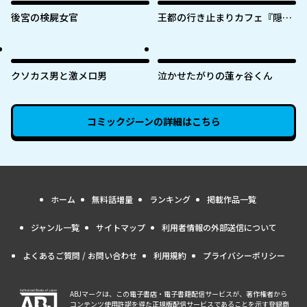
後宮の検屍女官
王都の行き止まりカフェ『隠れ
家』 ～うっかり魔法使いになっ
た私の店に筆頭文官様がくつろ
ぎに来ます～
クソカス男と激メロ男
泣かせたがりの蓮ヶ谷くん
コミックジーン
の詳細はこちら
ホーム
無料話増量
ランキング
掲載作品一覧
ジャンル一覧
サイトマップ
利用者情報の外部送信について
よくあるご質問 / お問い合わせ
利用規約
プライバシーポリシー
ABJマークは、この電子書店・電子書籍配信サービスが、著作権者から
コンテンツ使用許諾を得た正規版配信サービスであることを示す登録商