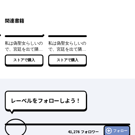
関連書籍
私は偽聖女らしいの
私は偽聖女らしいの
で、宮廷を出て隣国
で、宮廷を出て隣国
で暮らします
で暮らします２
ストアで購入
ストアで購入
レーベルをフォローしよう！
フォロー
41,276
フォロワー