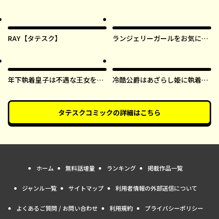
RAY【タテスク】
ランジェリーガールをお気に召
すまま【タテスク】
年下執着皇子は不遇な王女を愛
冷酷公爵はあざらし姫に執着中
しすぎてる【タテスク】
【タテスク】
タテスクコミック
の詳細はこちら
ホーム
無料話増量
ランキング
掲載作品一覧
ジャンル一覧
サイトマップ
利用者情報の外部送信について
よくあるご質問 / お問い合わせ
利用規約
プライバシーポリシー