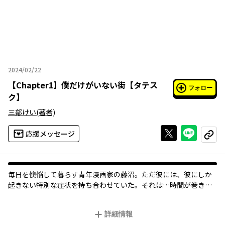
2024/02/22
2024年02月22日
【
Chapter1
】
僕だけがいない街【タテス
フォロー
ク】
三部けい
(著者)
Xで投稿する
ライン
応援メッセージ
コピー
毎日を懊悩して暮らす青年漫画家の藤沼。ただ彼には、彼にしか
起きない特別な症状を持ち合わせていた。それは…時間が巻き戻
るということ！ この現象、藤沼にもたらすものは輝く未来？
それとも…。
詳細情報