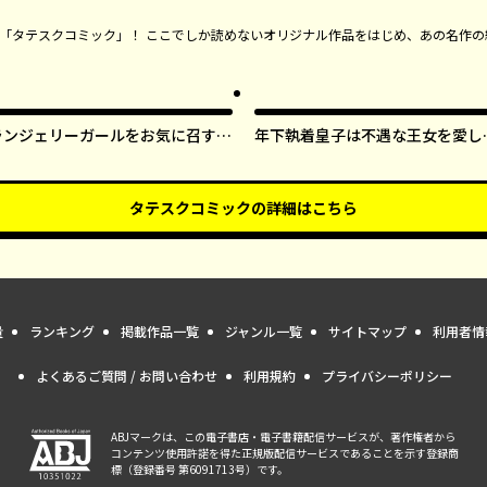
ンガ「タテスクコミック」！ ここでしか読めないオリジナル作品をはじめ、あの名作の
ランジェリーガールをお気に召すま
年下執着皇子は不遇な王女を愛し
ま【タテスク】
ぎてる【タテスク】
タテスクコミック
の詳細はこちら
量
ランキング
掲載作品一覧
ジャンル一覧
サイトマップ
利用者情
よくあるご質問 / お問い合わせ
利用規約
プライバシーポリシー
ABJマークは、この電子書店・電子書籍配信サービスが、著作権者から
コンテンツ使用許諾を得た正規版配信サービスであることを示す登録商
標（登録番号 第6091713号）です。