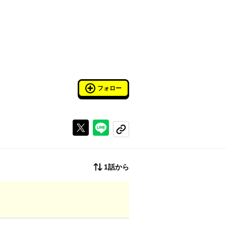
フォロー
Xで投稿する
ラインでシェアする
コピーする
1話から