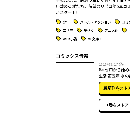
手紙だった。悪意の胎動が蠢く水門都市
歴戦の英雄たち。待望のリゼロ第5章コ
がスタート!
タグ
タグ
タグ
少年
バトル・アクション
コミ
タグ
タグ
タグ
タグ
異世界
美少女
アニメ化
タグ
タグ
WEB小説
MF文庫J
コミックス情報
2026年
2026/03/27
発売
Re:ゼロから始
生活 第五章 水
の詩 ３
最新刊をスト
1巻をストア