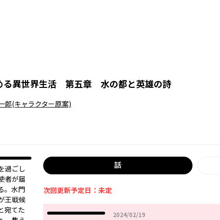
める異世界生活 第五章 水の都と英雄の詩
一郎
(キャラクター原案)
話
を過ごし
使者が届
る。水門
次回更新予定日：未定
が王戦候
と宛てた
2024年02月19日
2024/02/19