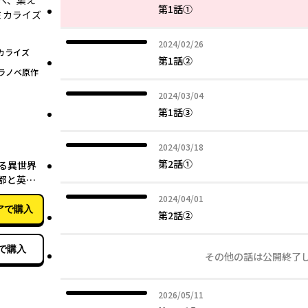
へ、集え
第1話①
ミカライズ
2024年02月26日
2024/02/26
カライズ
第1話②
ラノベ原作
2024年03月04日
2024/03/04
第1話③
2024年03月18日
2024/03/18
03月27日
第2話①
める異世界
の都と英雄
2024年04月01日
2024/04/01
アで購入
第2話②
で購入
その他の話は公開終了
2026年05月11日
2026/05/11