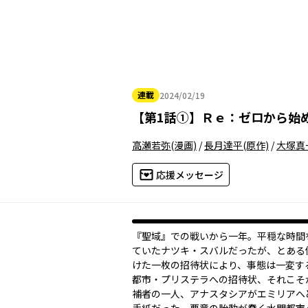
連載
2024/02/19
2024年02月19日
【
第1話①
】
Ｒｅ：ゼロから始
高瀬若弥
(漫画)
/
長月達平
(原作)
/
大塚真
応援メッセージ
『聖域』での戦いから一年。平穏な時間
ていたナツキ・スバルだったが、とある
けた一枚の招待状により、事態は一変す
都市・プリステラへの招待状、それこそ
補者の一人、アナスタシアがエミリアへ