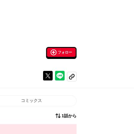
フォロー
Xで投稿する
ラインでシェアする
コピーする
コミックス
1話から