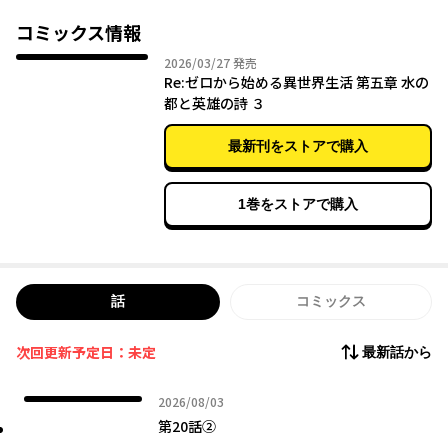
ロ第5章コミカライズがスタート!
コミックス情報
2026年03月27日
2026/03/27
発売
Re:ゼロから始める異世界生活 第五章 水の
都と英雄の詩 ３
最新刊をストアで購入
1巻をストアで購入
話
コミックス
次回更新予定日：未定
最新話から
2026年08月03日
2026/08/03
第20話②