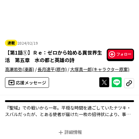
連載
2024/02/19
2024年02月19日
【
第1話①
】
Ｒｅ：ゼロから始める異世界生
フォロー
活 第五章 水の都と英雄の詩
高瀬若弥
(漫画)
/
長月達平
(原作)
/
大塚真一郎
(キャラクター原案)
Xで投稿する
ライン
応援メッセージ
コピー
『聖域』での戦いから一年。平穏な時間を過ごしていたナツキ・
スバルだったが、とある使者が届けた一枚の招待状により、事態
は一変する。水門都市・プリステラへの招待状、それこそが王戦
候補者の一人、アナスタシアがエミリアへと宛てた手紙だった。
詳細情報
悪意の胎動が蠢く水門都市へ、集え歴戦の英雄たち。待望のリゼ