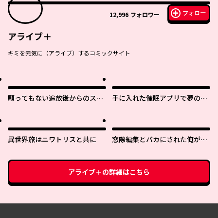
フォロー
12,996
フォロワー
アライブ＋
キミを元気に（アライブ）するコミックサイト
願ってもない追放後からのスロ
手に入れた催眠アプリで夢のハ
ーライフ？ 〜引退したはずが成
ーレム生活を送りたい
り行きで美少女ギャルの師匠に
なったらなぜかめちゃくちゃ懐
かれた〜
異世界旅はニワトリスと共に
窓際編集とバカにされた俺が、
双子ＪＫと同居することになっ
た
アライブ＋
の詳細はこちら