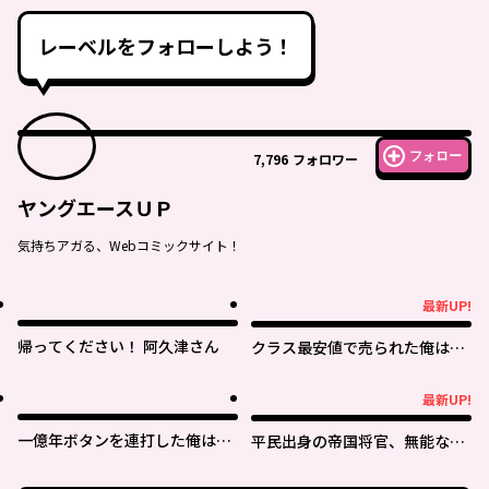
レーベルをフォローしよう！
フォロー
7,796
フォロワー
ヤングエースＵＰ
気持ちアガる、Webコミックサイト！
最新UP!
最新UP!
帰ってください！ 阿久津さん
クラス最安値で売られた俺は、
実は最強パラメーター
最新UP!
最新UP!
一億年ボタンを連打した俺は、
平民出身の帝国将官、無能な貴
気付いたら最強になっていた ～
族上官を蹂躙して成り上がる
落第剣士の学院無双～