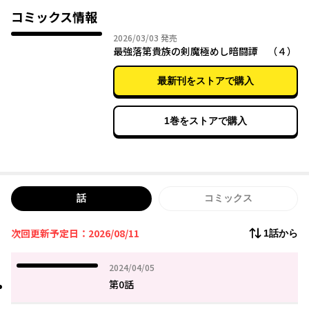
剣聖・賢者を志す学院の美少女たちに興味を持たれ……!?
コミックス情報
落第貴族の新たな暗躍ファンタジー、開幕!!
2026年03月03日
2026/03/03
発売
最強落第貴族の剣魔極めし暗闘譚 （４）
最新刊をストアで購入
1巻をストアで購入
話
コミックス
次回更新予定日：2026/08/11
1話から
2024年04月05日
2024/04/05
第0話