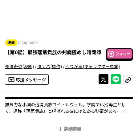
連載
2024/04/05
2024年04月05日
【
第0話
】
最強落第貴族の剣魔極めし暗闘譚
フォロー
長澤壱弥
(漫画)
/
タンバ
(原作)
/
へりがる
(キャラクター原案)
Xで投稿する
ライン
応援メッセージ
コピー
無気力な小国の辺境貴族ロイ・ルヴェル。学院では劣等生とし
て、通称『落第貴族』と呼ばれる彼にはとある秘密がある。
【剣の国の守護神、白の剣聖クラウド】
【魔法の国の守護神、黒の大賢者エクリプス】
詳細情報
二大国で称賛される最強の正体は、無能を演じるロイなのだ！
家族を守るため、大帝国との闘いを影から操る最強貴族ロイは、