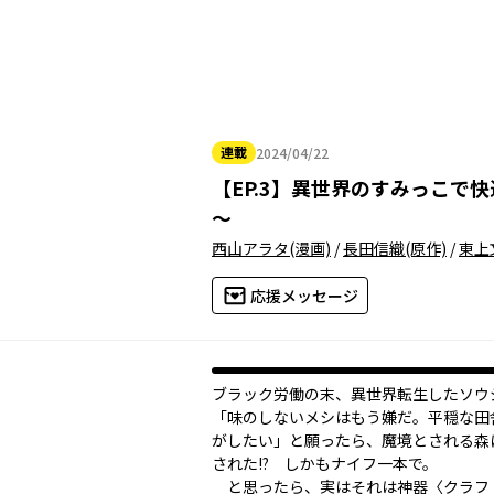
連載
2024/04/22
2024年04月22日
【
EP.3
】
異世界のすみっこで快
～
西山アラタ
(漫画)
/
長田信織
(原作)
/
東上
応援メッセージ
ブラック労働の末、異世界転生したソウ
「味のしないメシはもう嫌だ。平穏な田
がしたい」と願ったら、魔境とされる森
された!? しかもナイフ一本で。
と思ったら、実はそれは神器〈クラフ