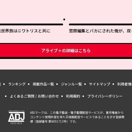
異世界旅はニワトリスと共に
窓際編集とバカにされた俺が、双
ＪＫと同居することになった
アライブ＋
の詳細はこちら
量
ランキング
掲載作品一覧
ジャンル一覧
サイトマップ
利用者情
よくあるご質問 / お問い合わせ
利用規約
プライバシーポリシー
ABJマークは、この電子書店・電子書籍配信サービスが、著作権者から
コンテンツ使用許諾を得た正規版配信サービスであることを示す登録商
標（登録番号 第6091713号）です。