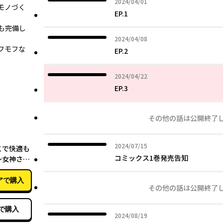
2024年04月01日
2024/04/01
モノづく
EP.1
も完備し
2024年04月08日
2024/04/08
フモフな
EP.2
2024年04月22日
2024/04/22
EP.3
その他の話は公開終了
03月27日
2024年07月15日
2024/07/15
こで快適も
コミックス1巻発売告知
～女神さま
ちょっとや
た～
アで購入
その他の話は公開終了
で購入
2024年08月19日
2024/08/19