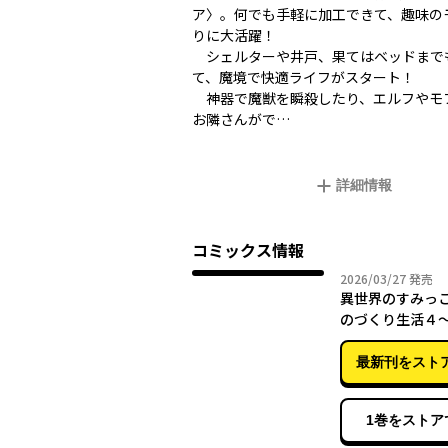
ア〉。何でも手軽に加工できて、趣味の
りに大活躍！
シェルターや井戸、果てはベッドまで
て、魔境で快適ライフがスタート！
神器で魔獣を瞬殺したり、エルフやモ
お隣さんがで…
詳細情報
コミックス情報
2026年
2026/03/27
発売
異世界のすみっ
のづくり生活４
のくれた工房は
りすぎ性能だっ
最新刊をスト
1巻をストア