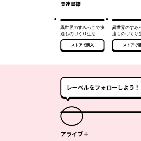
関連書籍
異世界のすみっこで快
異世界のすみ
適ものづくり生活 ～
適ものづく
女神さまのくれた工房
～女神さまの
ストアで購入
ストアで
はちょっとやりすぎ性
房はちょっと
能だった～
性能だった～
レーベルをフォローしよう！
アライブ＋