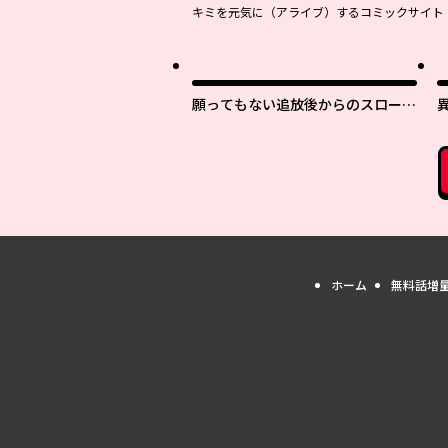
キミを元気に（アライブ）するコミックサイト
願ってもない追放後からのスローラ
イフ？ 〜引退したはずが成り行き
で美少女ギャルの師匠になったらな
ぜかめちゃくちゃ懐かれた〜
ホーム
無料話増