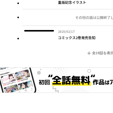
重版記念イラスト
その他の話は公開終了
2025年02月17日
2025/02/17
コミックス2巻発売告知
全
19
話を表