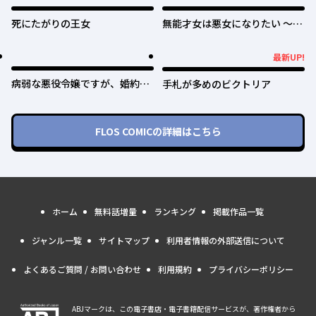
死にたがりの王女
無能才女は悪女になりたい ～義
妹の身代わりで嫁いだ令嬢、公
爵様の溺愛に気づかない～
最新UP!
最新UP!
病弱な悪役令嬢ですが、婚約者
手札が多めのビクトリア
が過保護すぎて逃げ出したい(私
たち犬猿の仲でしたよね!?)
FLOS COMIC
の詳細はこちら
ホーム
無料話増量
ランキング
掲載作品一覧
ジャンル一覧
サイトマップ
利用者情報の外部送信について
よくあるご質問 / お問い合わせ
利用規約
プライバシーポリシー
ABJマークは、この電子書店・電子書籍配信サービスが、著作権者から