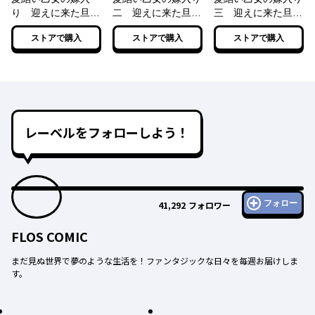
り 迎えに来た旦那
二 迎えに来た旦那
三 迎えに来た旦那
様と、神様にお仕え
様と、神様にお仕え
様と、神様にお仕え
ストアで購入
ストアで購入
ストアで購入
します。【電子特典
します。【電子特典
します。
付き】
付き】
レーベルをフォローしよう！
フォロー
41,292
フォロワー
FLOS COMIC
まだ見ぬ世界で夢のような生活を！ファンタジックな日々を毎週お届けしま
す。