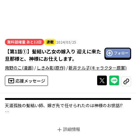
無料話増量
あと12日
連載
2024/03/25
2024年03月25日
【
第1話①
】
髪結い乙女の嫁入り 迎えに来た
フォロー
旦那様と、神様にお仕えします。
南野のこ
(漫画)
/
しきみ彰
(原作)
/
新井テル子
(キャラクター原案)
Xで投稿する
ライン
応援メッセージ
コピー
天涯孤独の髪結い師、嫁ぎ先で任せられたのは――神様のお世話!?
髪結い師を生業とする華弥はある日突然、華族の男から脅迫まが
いの求婚を受ける。窮地に立たされた華弥に手を差し伸べたの
詳細情報
は、亡き母が結んだ婚姻契約を持つ男、斎。彼に従い嫁いだ先