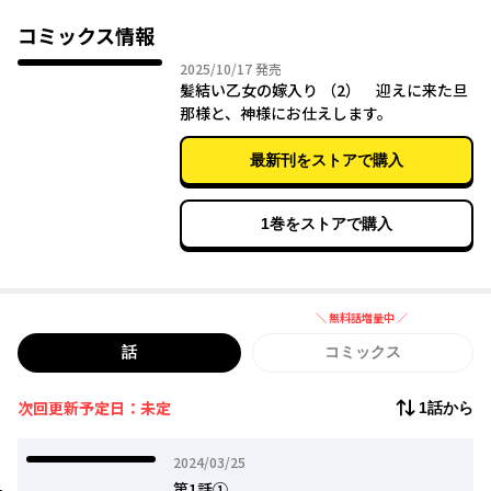
は、なんと現人神に仕える家で……!?
コミックス情報
お仕事に奮闘する和風嫁入りファンタジー！
2025年10月17日
2025/10/17
発売
髪結い乙女の嫁入り （2） 迎えに来た旦
那様と、神様にお仕えします。
最新刊をストアで購入
1巻をストアで購入
＼ 無料話増量中 ／
無料話増量中
話
コミックス
次回更新予定日：未定
1話から
2024年03月25日
2024/03/25
第1話①