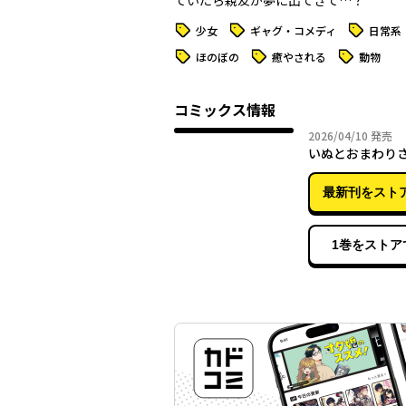
ていたら親友が夢に出てきて…？
タグ
タグ
タグ
少女
ギャグ・コメディ
日常系
タグ
タグ
タグ
ほのぼの
癒やされる
動物
コミックス情報
2026年
2026/04/10
発売
いぬとおまわり
最新刊をスト
1巻をストア