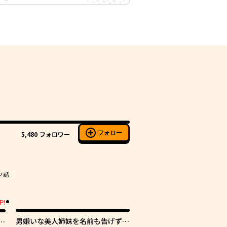
フォロー
5,480
フォロワー
ク誌
P!
男嫌いな美人姉妹を名前も告げずに
の