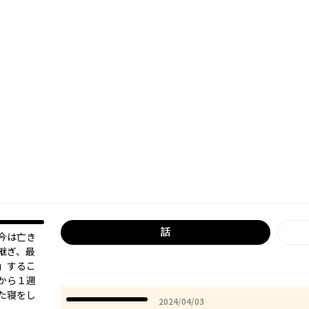
話
今は亡き
継ぎ、最
」するこ
から１週
た寝をし
2024年04月03日
2024/04/03