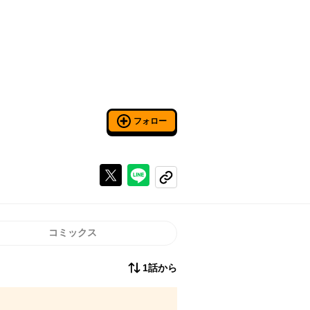
フォロー
Xで投稿する
ラインでシェアする
コピーする
コミックス
1話から