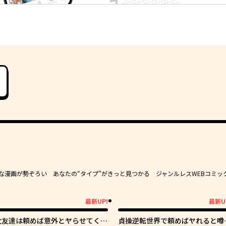
豊かな漫画が勢ぞろい あなたの“タイプ”がきっと見つかる ジャンルレスWEBコミッ
最新UP!
最新U
新UP!
最新UP!
女友達は頼めば意外とヤらせてくれ
貞操逆転世界で頼めばヤれると噂