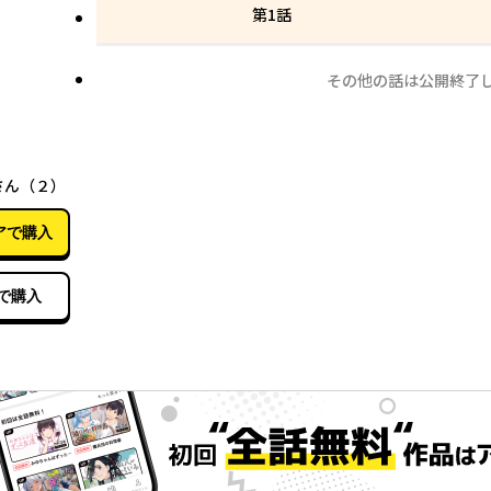
第1話
その他の話は公開終了
04月10日
さん（２）
アで購入
で購入