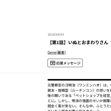
2024/04/03
2024年04月03日
【
第1話
】
いぬとおまわりさん
Gene
(著者)
応援メッセージ
元警察官の汪明浩（ワンミンハオ）は、
親友・陸晴空（ルーチンコン）の想いを
後の願いである「ペットショップを経営
とに。しかし、明浩の強面のせいか開業
間全く客が来ない。そんな中、ふとうた